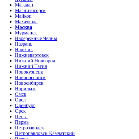
Магадан
Магнитогорск
Майкоп
Махачкала
Москва
Мурманск
Набережные Челны
Назрань
Нальчик
Нижневартовск
Нижний Новгород
Нижний Тагил
Новокузнецк
Новороссийск
Новосибирск
Норильск
Омск
Орел
Оренбург
Орск
Пенза
Пермь
Петрозаводск
Петропавловск-Камчатский
Псков