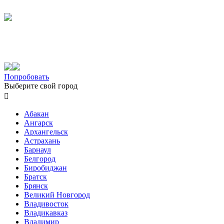
Попробовать
Выберите свой город

Абакан
Ангарск
Архангельск
Астрахань
Барнаул
Белгород
Биробиджан
Братск
Брянск
Великий Новгород
Владивосток
Владикавказ
Владимир