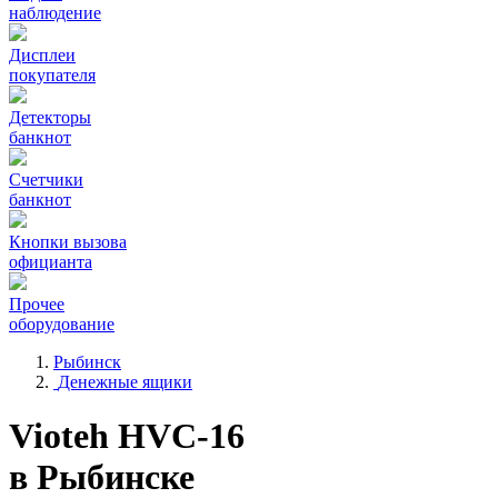
наблюдение
Дисплеи
покупателя
Детекторы
банкнот
Счетчики
банкнот
Кнопки вызова
официанта
Прочее
оборудование
Рыбинск
Денежные ящики
Vioteh HVC-16
в Рыбинске