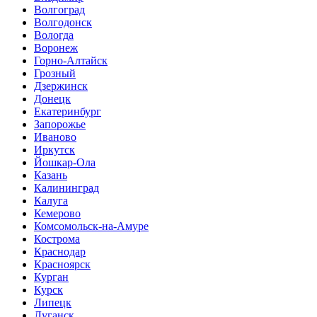
Волгоград
Волгодонск
Вологда
Воронеж
Горно-Алтайск
Грозный
Дзержинск
Донецк
Екатеринбург
Запорожье
Иваново
Иркутск
Йошкар-Ола
Казань
Калининград
Калуга
Кемерово
Комсомольск-на-Амуре
Кострома
Краснодар
Красноярск
Курган
Курск
Липецк
Луганск