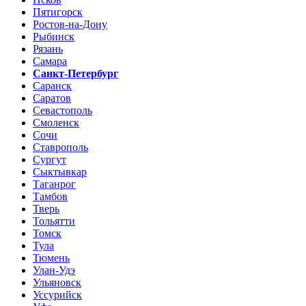
Пятигорск
Ростов-на-Дону
Рыбинск
Рязань
Самара
Санкт-Петербург
Саранск
Саратов
Севастополь
Смоленск
Сочи
Ставрополь
Сургут
Сыктывкар
Таганрог
Тамбов
Тверь
Тольятти
Томск
Тула
Тюмень
Улан-Удэ
Ульяновск
Уссурийск