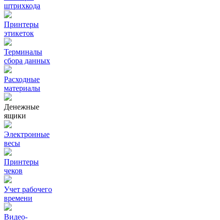
штрихкода
Принтеры
этикеток
Терминалы
сбора данных
Расходные
материалы
Денежные
ящики
Электронные
весы
Принтеры
чеков
Учет рабочего
времени
Видео‑