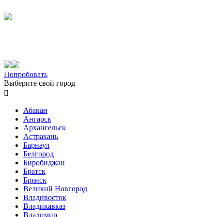
Попробовать
Выберите свой город

Абакан
Ангарск
Архангельск
Астрахань
Барнаул
Белгород
Биробиджан
Братск
Брянск
Великий Новгород
Владивосток
Владикавказ
Владимир