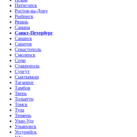
Пятигорск
Ростов-на-Дону
Рыбинск
Рязань
Самара
Санкт-Петербург
Саранск
Саратов
Севастополь
Смоленск
Сочи
Ставрополь
Сургут
Сыктывкар
Таганрог
Тамбов
Тверь
Тольятти
Томск
Тула
Тюмень
Улан-Удэ
Ульяновск
Уссурийск