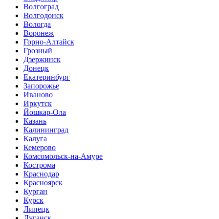
Волгоград
Волгодонск
Вологда
Воронеж
Горно-Алтайск
Грозный
Дзержинск
Донецк
Екатеринбург
Запорожье
Иваново
Иркутск
Йошкар-Ола
Казань
Калининград
Калуга
Кемерово
Комсомольск-на-Амуре
Кострома
Краснодар
Красноярск
Курган
Курск
Липецк
Луганск