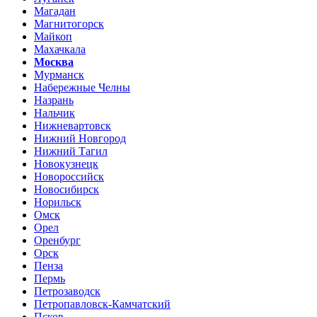
Магадан
Магнитогорск
Майкоп
Махачкала
Москва
Мурманск
Набережные Челны
Назрань
Нальчик
Нижневартовск
Нижний Новгород
Нижний Тагил
Новокузнецк
Новороссийск
Новосибирск
Норильск
Омск
Орел
Оренбург
Орск
Пенза
Пермь
Петрозаводск
Петропавловск-Камчатский
Псков