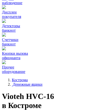
наблюдение
Дисплеи
покупателя
Детекторы
банкнот
Счетчики
банкнот
Кнопки вызова
официанта
Прочее
оборудование
Кострома
Денежные ящики
Vioteh HVC-16
в Костроме