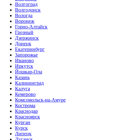
Волгоград
Волгодонск
Вологда
Воронеж
Горно-Алтайск
Грозный
Дзержинск
Донецк
Екатеринбург
Запорожье
Иваново
Иркутск
Йошкар-Ола
Казань
Калининград
Калуга
Кемерово
Комсомольск-на-Амуре
Кострома
Краснодар
Красноярск
Курган
Курск
Липецк
Луганск