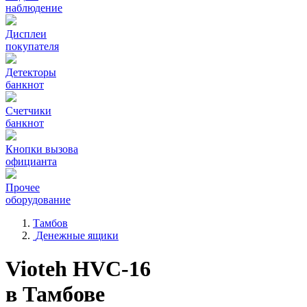
наблюдение
Дисплеи
покупателя
Детекторы
банкнот
Счетчики
банкнот
Кнопки вызова
официанта
Прочее
оборудование
Тамбов
Денежные ящики
Vioteh HVC-16
в Тамбове