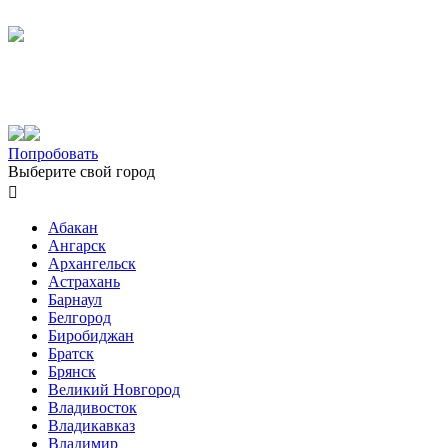
Попробовать
Выберите свой город

Абакан
Ангарск
Архангельск
Астрахань
Барнаул
Белгород
Биробиджан
Братск
Брянск
Великий Новгород
Владивосток
Владикавказ
Владимир