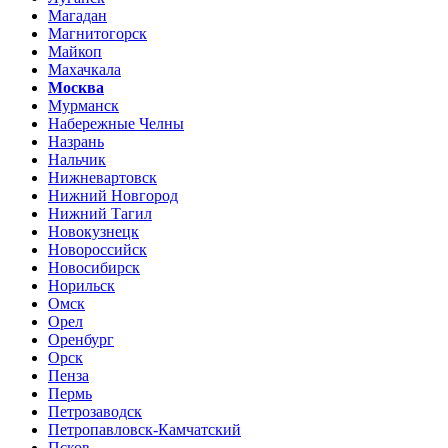
Магадан
Магнитогорск
Майкоп
Махачкала
Москва
Мурманск
Набережные Челны
Назрань
Нальчик
Нижневартовск
Нижний Новгород
Нижний Тагил
Новокузнецк
Новороссийск
Новосибирск
Норильск
Омск
Орел
Оренбург
Орск
Пенза
Пермь
Петрозаводск
Петропавловск-Камчатский
Псков