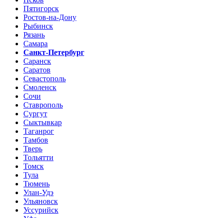
Пятигорск
Ростов-на-Дону
Рыбинск
Рязань
Самара
Санкт-Петербург
Саранск
Саратов
Севастополь
Смоленск
Сочи
Ставрополь
Сургут
Сыктывкар
Таганрог
Тамбов
Тверь
Тольятти
Томск
Тула
Тюмень
Улан-Удэ
Ульяновск
Уссурийск