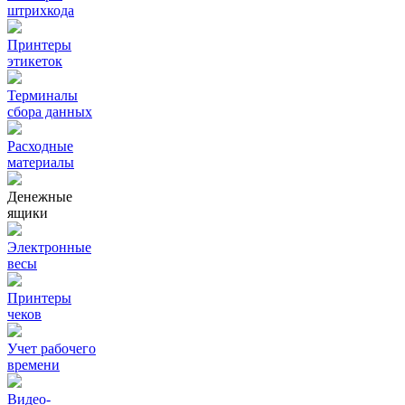
штрихкода
Принтеры
этикеток
Терминалы
сбора данных
Расходные
материалы
Денежные
ящики
Электронные
весы
Принтеры
чеков
Учет рабочего
времени
Видео‑