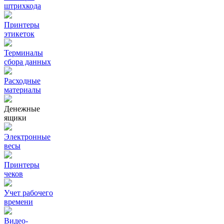
штрихкода
Принтеры
этикеток
Терминалы
сбора данных
Расходные
материалы
Денежные
ящики
Электронные
весы
Принтеры
чеков
Учет рабочего
времени
Видео‑