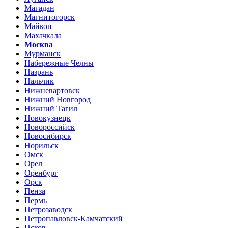
Магадан
Магнитогорск
Майкоп
Махачкала
Москва
Мурманск
Набережные Челны
Назрань
Нальчик
Нижневартовск
Нижний Новгород
Нижний Тагил
Новокузнецк
Новороссийск
Новосибирск
Норильск
Омск
Орел
Оренбург
Орск
Пенза
Пермь
Петрозаводск
Петропавловск-Камчатский
Псков