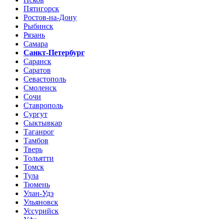
Пятигорск
Ростов-на-Дону
Рыбинск
Рязань
Самара
Санкт-Петербург
Саранск
Саратов
Севастополь
Смоленск
Сочи
Ставрополь
Сургут
Сыктывкар
Таганрог
Тамбов
Тверь
Тольятти
Томск
Тула
Тюмень
Улан-Удэ
Ульяновск
Уссурийск