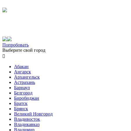
Попробовать
Выберите свой город

Абакан
Ангарск
Архангельск
Астрахань
Барнаул
Белгород
Биробиджан
Братск
Брянск
Великий Новгород
Владивосток
Владикавказ
Владимир