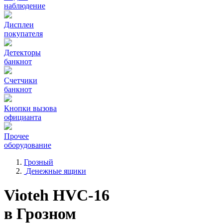
наблюдение
Дисплеи
покупателя
Детекторы
банкнот
Счетчики
банкнот
Кнопки вызова
официанта
Прочее
оборудование
Грозный
Денежные ящики
Vioteh HVC-16
в Грозном