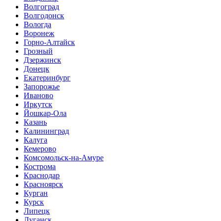
Волгоград
Волгодонск
Вологда
Воронеж
Горно-Алтайск
Грозный
Дзержинск
Донецк
Екатеринбург
Запорожье
Иваново
Иркутск
Йошкар-Ола
Казань
Калининград
Калуга
Кемерово
Комсомольск-на-Амуре
Кострома
Краснодар
Красноярск
Курган
Курск
Липецк
Луганск