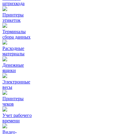
штрихкода
Принтеры
этикеток
Терминалы
сбора данных
Расходные
материалы
Денежные
ящики
Электронные
весы
Принтеры
чеков
Учет рабочего
времени
Видео‑