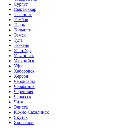
Сургут
Сыктывкар
Таганрог
Тамбов
Тверь
Тольятти
Томск
Тула
Тюмень
Улан-Удэ
Ульяновск
Уссурийск
Уфа
Хабаровск
Херсон
Чебоксары
Челябинск
Череповец
Черкесск
Чита
Элиста
Южно-Сахалинск
Якутск
Ярославль