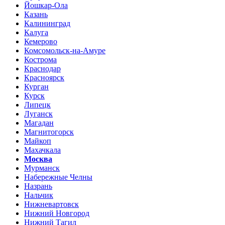
Йошкар-Ола
Казань
Калининград
Калуга
Кемерово
Комсомольск-на-Амуре
Кострома
Краснодар
Красноярск
Курган
Курск
Липецк
Луганск
Магадан
Магнитогорск
Майкоп
Махачкала
Москва
Мурманск
Набережные Челны
Назрань
Нальчик
Нижневартовск
Нижний Новгород
Нижний Тагил