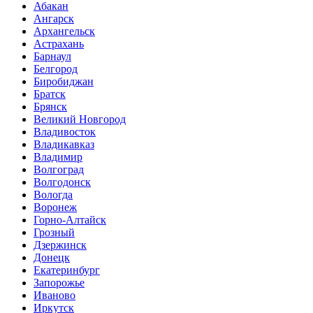
Абакан
Ангарск
Архангельск
Астрахань
Барнаул
Белгород
Биробиджан
Братск
Брянск
Великий Новгород
Владивосток
Владикавказ
Владимир
Волгоград
Волгодонск
Вологда
Воронеж
Горно-Алтайск
Грозный
Дзержинск
Донецк
Екатеринбург
Запорожье
Иваново
Иркутск