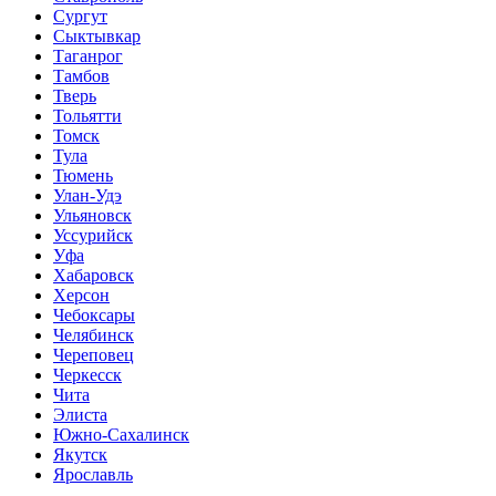
Сургут
Сыктывкар
Таганрог
Тамбов
Тверь
Тольятти
Томск
Тула
Тюмень
Улан-Удэ
Ульяновск
Уссурийск
Уфа
Хабаровск
Херсон
Чебоксары
Челябинск
Череповец
Черкесск
Чита
Элиста
Южно-Сахалинск
Якутск
Ярославль