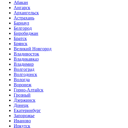
Абакан
Ангарск
Архангельск
Астрахань
Барнаул
Белгород
Биробиджан
Братск
Брянск
Великий Новгород
Владивосток
Владикавказ
Владимир
Волгоград
Волгодонск
Вологда
Воронеж
Горно-Алтайск
Грозный
Дзержинск
Донецк
Екатеринбург
Запорожье
Иваново
Иркутск