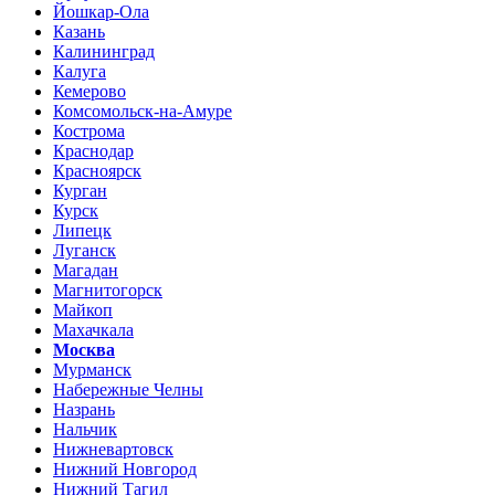
Йошкар-Ола
Казань
Калининград
Калуга
Кемерово
Комсомольск-на-Амуре
Кострома
Краснодар
Красноярск
Курган
Курск
Липецк
Луганск
Магадан
Магнитогорск
Майкоп
Махачкала
Москва
Мурманск
Набережные Челны
Назрань
Нальчик
Нижневартовск
Нижний Новгород
Нижний Тагил