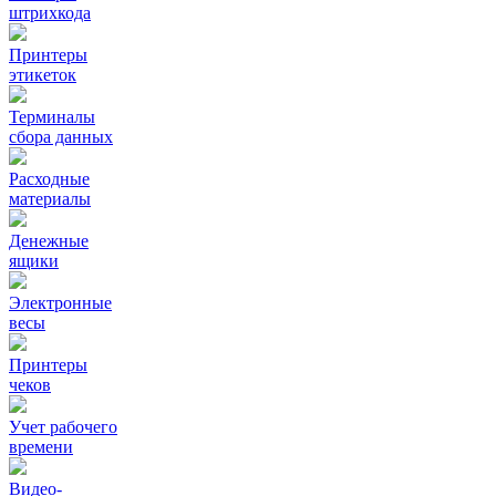
штрихкода
Принтеры
этикеток
Терминалы
сбора данных
Расходные
материалы
Денежные
ящики
Электронные
весы
Принтеры
чеков
Учет рабочего
времени
Видео‑