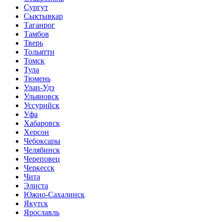
Сургут
Сыктывкар
Таганрог
Тамбов
Тверь
Тольятти
Томск
Тула
Тюмень
Улан-Удэ
Ульяновск
Уссурийск
Уфа
Хабаровск
Херсон
Чебоксары
Челябинск
Череповец
Черкесск
Чита
Элиста
Южно-Сахалинск
Якутск
Ярославль