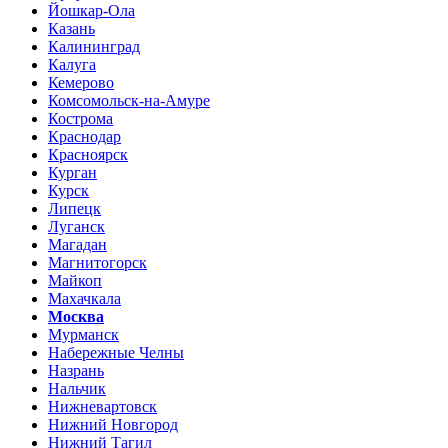
Йошкар-Ола
Казань
Калининград
Калуга
Кемерово
Комсомольск-на-Амуре
Кострома
Краснодар
Красноярск
Курган
Курск
Липецк
Луганск
Магадан
Магнитогорск
Майкоп
Махачкала
Москва
Мурманск
Набережные Челны
Назрань
Нальчик
Нижневартовск
Нижний Новгород
Нижний Тагил