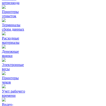
штрихкода
Принтеры
этикеток
Терминалы
сбора данных
Расходные
материалы
Денежные
ящики
Электронные
весы
Принтеры
чеков
Учет рабочего
времени
Видео‑