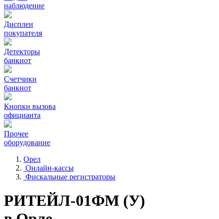
наблюдение
Дисплеи
покупателя
Детекторы
банкнот
Счетчики
банкнот
Кнопки вызова
официанта
Прочее
оборудование
Орел
Онлайн-кассы
Фискальные регистраторы
РИТЕЙЛ-01ФМ (У)
в Орле