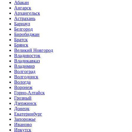
Абакан
Ангарск
Архангельск
Астрахань
Барнаул
Белгород
Биробиджан
Братск
Брянск
Великий Новгород
Владивосток
Владикавказ
Владимир
Волгоград
Волгодонск
Вологда
Воронеж
Горно-Алтайск
Грозный
Дзержинск
Донецк
Екатеринбург
Запорожье
Иваново
Иркутск