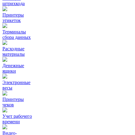
штрихкода
Принтеры
этикеток
Терминалы
сбора данных
Расходные
материалы
Денежные
ящики
Электронные
весы
Принтеры
чеков
Учет рабочего
времени
Видео‑