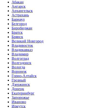
Абакан
Ангарск
Архангельск
Астрахань
Барнаул
Белгород
Биробиджан
Братск
Брянск
Великий Новгород
Владивосток
Владикавказ
Владимир
Волгоград
Волгодонск
Вологда
Воронеж
Горно-Алтайск
Грозный
Дзержинск
Донецк
Екатеринбург
Запорожье
Иваново
Иркутск