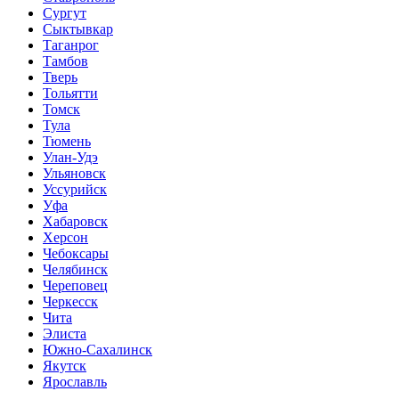
Сургут
Сыктывкар
Таганрог
Тамбов
Тверь
Тольятти
Томск
Тула
Тюмень
Улан-Удэ
Ульяновск
Уссурийск
Уфа
Хабаровск
Херсон
Чебоксары
Челябинск
Череповец
Черкесск
Чита
Элиста
Южно-Сахалинск
Якутск
Ярославль