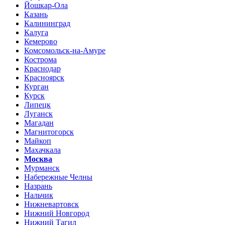
Йошкар-Ола
Казань
Калининград
Калуга
Кемерово
Комсомольск-на-Амуре
Кострома
Краснодар
Красноярск
Курган
Курск
Липецк
Луганск
Магадан
Магнитогорск
Майкоп
Махачкала
Москва
Мурманск
Набережные Челны
Назрань
Нальчик
Нижневартовск
Нижний Новгород
Нижний Тагил