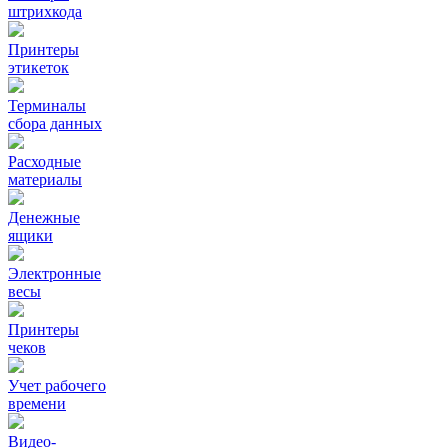
штрихкода
Принтеры
этикеток
Терминалы
сбора данных
Расходные
материалы
Денежные
ящики
Электронные
весы
Принтеры
чеков
Учет рабочего
времени
Видео‑