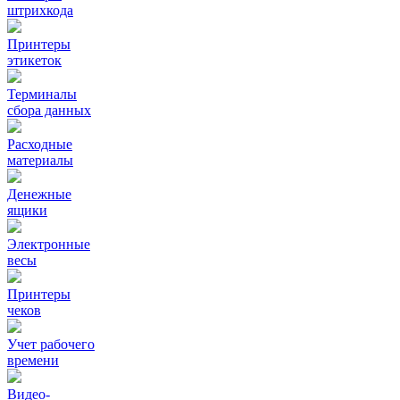
штрихкода
Принтеры
этикеток
Терминалы
сбора данных
Расходные
материалы
Денежные
ящики
Электронные
весы
Принтеры
чеков
Учет рабочего
времени
Видео‑