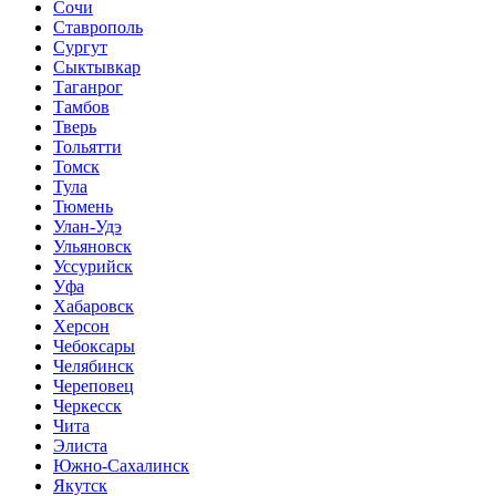
Сочи
Ставрополь
Сургут
Сыктывкар
Таганрог
Тамбов
Тверь
Тольятти
Томск
Тула
Тюмень
Улан-Удэ
Ульяновск
Уссурийск
Уфа
Хабаровск
Херсон
Чебоксары
Челябинск
Череповец
Черкесск
Чита
Элиста
Южно-Сахалинск
Якутск