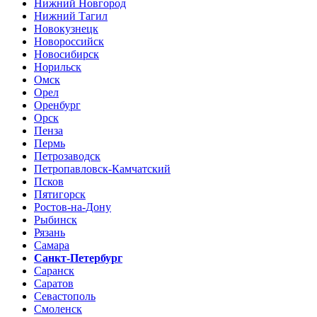
Нижний Новгород
Нижний Тагил
Новокузнецк
Новороссийск
Новосибирск
Норильск
Омск
Орел
Оренбург
Орск
Пенза
Пермь
Петрозаводск
Петропавловск-Камчатский
Псков
Пятигорск
Ростов-на-Дону
Рыбинск
Рязань
Самара
Санкт-Петербург
Саранск
Саратов
Севастополь
Смоленск