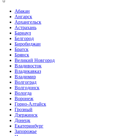

Абакан
Ангарск
Архангельск
Астрахань
Барнаул
Белгород
Биробиджан
Братск
Брянск
Великий Новгород
Владивосток
Владикавказ
Владимир
Волгоград
Волгодонск
Вологда
Воронеж
Горно-Алтайск
Грозный
Дзержинск
Донецк
Екатеринбург
Запорожье