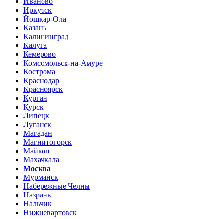
Иваново
Иркутск
Йошкар-Ола
Казань
Калининград
Калуга
Кемерово
Комсомольск-на-Амуре
Кострома
Краснодар
Красноярск
Курган
Курск
Липецк
Луганск
Магадан
Магнитогорск
Майкоп
Махачкала
Москва
Мурманск
Набережные Челны
Назрань
Нальчик
Нижневартовск