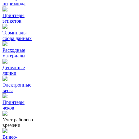
штрихкода
Принтеры
этикеток
Терминалы
сбора данных
Расходные
материалы
Денежные
ящики
Электронные
весы
Принтеры
чеков
Учет рабочего
времени
Видео‑