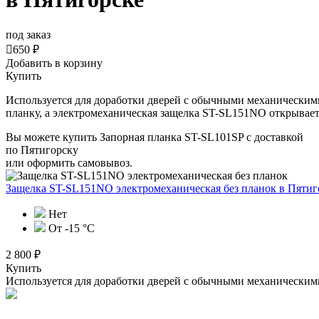
под заказ

650 ₽
Добавить в корзину
Купить
Используется для доработки дверей с обычными механическим
планку, а электромеханическая защелка
ST
-
SL
151
NO
открывает
Вы можете купить Запорная планка ST-SL101SP с доставкой
по Пятигорску
или оформить самовывоз.
Защелка ST-SL151NO электромеханическая без планок
в Пятиг
Нет
От -15 °C
2 800 ₽
Купить
Используется для доработки дверей с обычными механическим