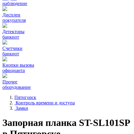
наблюдение
Дисплеи
покупателя
Детекторы
банкнот
Счетчики
банкнот
Кнопки вызова
официанта
Прочее
оборудование
Пятигорск
Контроль времени и доступа
Замки
Запорная планка ST-SL101SP
в Пятигорске