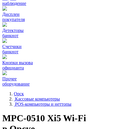
наблюдение
Дисплеи
покупателя
Детекторы
банкнот
Счетчики
банкнот
Кнопки вызова
официанта
Прочее
оборудование
Орск
Кассовые компьютеры
POS-компьютеры и неттопы
MPC-0510 Xi5 Wi-Fi
в Орске