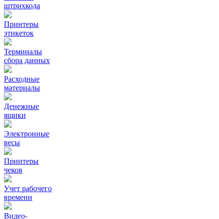
штрихкода
Принтеры
этикеток
Терминалы
сбора данных
Расходные
материалы
Денежные
ящики
Электронные
весы
Принтеры
чеков
Учет рабочего
времени
Видео‑