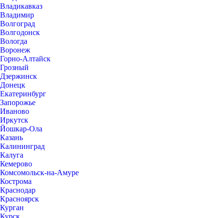
Владикавказ
Владимир
Волгоград
Волгодонск
Вологда
Воронеж
Горно-Алтайск
Грозный
Дзержинск
Донецк
Екатеринбург
Запорожье
Иваново
Иркутск
Йошкар-Ола
Казань
Калининград
Калуга
Кемерово
Комсомольск-на-Амуре
Кострома
Краснодар
Красноярск
Курган
Курск