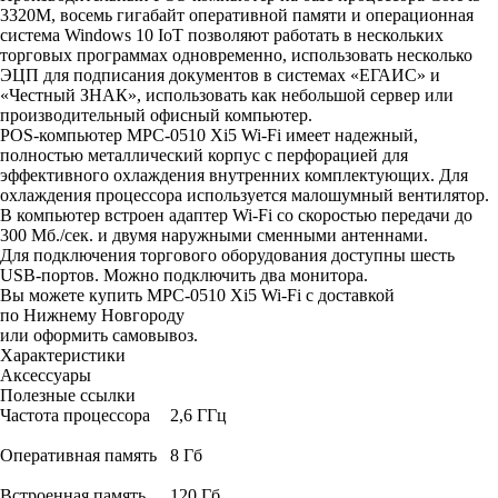
3320M, восемь гигабайт оперативной памяти и операционная
система Windows 10 IoT позволяют работать в нескольких
торговых программах одновременно, использовать несколько
ЭЦП для подписания документов в системах «ЕГАИС» и
«Честный ЗНАК», использовать как небольшой сервер или
производительный офисный компьютер.
POS-компьютер MPC-0510 Xi5 Wi-Fi имеет надежный,
полностью металлический корпус с перфорацией для
эффективного охлаждения внутренних комплектующих. Для
охлаждения процессора используется малошумный вентилятор.
В компьютер встроен адаптер Wi-Fi со скоростью передачи до
300 Мб./сек. и двумя наружными сменными антеннами.
Для подключения торгового оборудования доступны шесть
USB-портов. Можно подключить два монитора.
Вы можете купить MPC-0510 Xi5 Wi-Fi с доставкой
по Нижнему Новгороду
или оформить самовывоз.
Характеристики
Аксессуары
Полезные ссылки
Частота процессора
2,6 ГГц
Оперативная память
8 Гб
Встроенная память
120 Гб