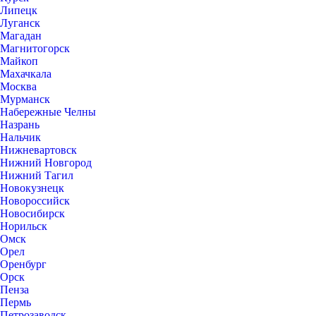
Липецк
Луганск
Магадан
Магнитогорск
Майкоп
Махачкала
Москва
Мурманск
Набережные Челны
Назрань
Нальчик
Нижневартовск
Нижний Новгород
Нижний Тагил
Новокузнецк
Новороссийск
Новосибирск
Норильск
Омск
Орел
Оренбург
Орск
Пенза
Пермь
Петрозаводск