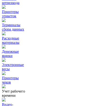
штрихкода
Принтеры
этикеток
Терминалы
сбора данных
Расходные
материалы
Денежные
ящики
Электронные
весы
Принтеры
чеков
Учет рабочего
времени
Видео‑