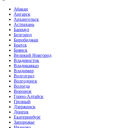
Абакан
Ангарск
Архангельск
Астрахань
Барнаул
Белгород
Биробиджан
Братск
Брянск
Великий Новгород
Владивосток
Владикавказ
Владимир
Волгоград
Волгодонск
Вологда
Воронеж
Горно-Алтайск
Грозный
Дзержинск
Донецк
Екатеринбург
Запорожье
Иваново