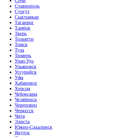
Сочи
Ставрополь
Сургут
Сыктывкар
Таганрог
Тамбов
Тверь
Тольятти
Томск
Тула
Тюмень
Улан-Удэ
Ульяновск
Уссурийск
Уфа
Хабаровск
Херсон
Чебоксары
Челябинск
Череповец
Черкесск
Чита
Элиста
Южно-Сахалинск
Якутск