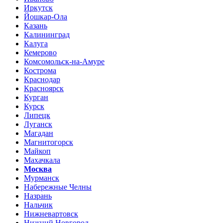
Иркутск
Йошкар-Ола
Казань
Калининград
Калуга
Кемерово
Комсомольск-на-Амуре
Кострома
Краснодар
Красноярск
Курган
Курск
Липецк
Луганск
Магадан
Магнитогорск
Майкоп
Махачкала
Москва
Мурманск
Набережные Челны
Назрань
Нальчик
Нижневартовск
Нижний Новгород