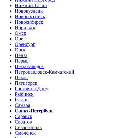
Нижний Тагил
Новокузнецк
Новороссийск
Новосибирск
Норильск
Омск
Орел
Оренбург
Орск
Пенза
Пермь
Петрозаводск
Петропавловск-Камчатский
Псков
Пятигорск
Ростов-на-Дону
Рыбинск
Рязань
Самара
Санкт-Петербург
Саранск
Саратов
Севастополь
Смоленск