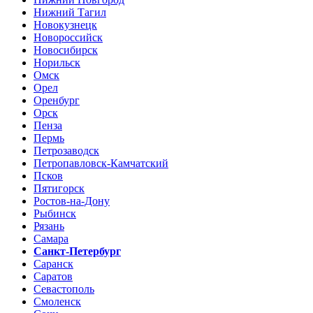
Нижний Тагил
Новокузнецк
Новороссийск
Новосибирск
Норильск
Омск
Орел
Оренбург
Орск
Пенза
Пермь
Петрозаводск
Петропавловск-Камчатский
Псков
Пятигорск
Ростов-на-Дону
Рыбинск
Рязань
Самара
Санкт-Петербург
Саранск
Саратов
Севастополь
Смоленск