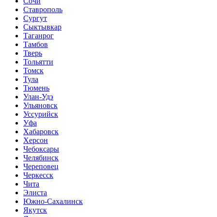
Сочи
Ставрополь
Сургут
Сыктывкар
Таганрог
Тамбов
Тверь
Тольятти
Томск
Тула
Тюмень
Улан-Удэ
Ульяновск
Уссурийск
Уфа
Хабаровск
Херсон
Чебоксары
Челябинск
Череповец
Черкесск
Чита
Элиста
Южно-Сахалинск
Якутск