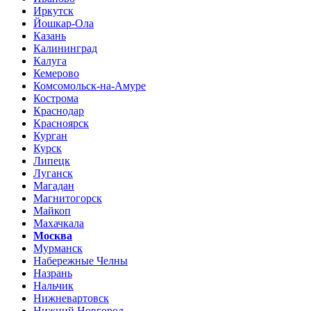
Иркутск
Йошкар-Ола
Казань
Калининград
Калуга
Кемерово
Комсомольск-на-Амуре
Кострома
Краснодар
Красноярск
Курган
Курск
Липецк
Луганск
Магадан
Магнитогорск
Майкоп
Махачкала
Москва
Мурманск
Набережные Челны
Назрань
Нальчик
Нижневартовск
Нижний Новгород