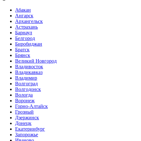
Абакан
Ангарск
Архангельск
Астрахань
Барнаул
Белгород
Биробиджан
Братск
Брянск
Великий Новгород
Владивосток
Владикавказ
Владимир
Волгоград
Волгодонск
Вологда
Воронеж
Горно-Алтайск
Грозный
Дзержинск
Донецк
Екатеринбург
Запорожье
Иваново