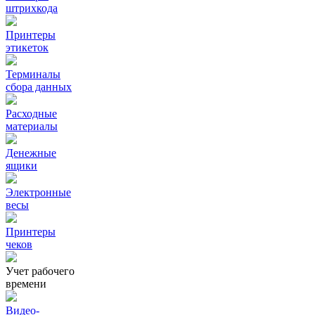
штрихкода
Принтеры
этикеток
Терминалы
сбора данных
Расходные
материалы
Денежные
ящики
Электронные
весы
Принтеры
чеков
Учет рабочего
времени
Видео‑