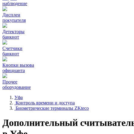
наблюдение
Дисплеи
покупателя
Детекторы
банкнот
Счетчики
банкнот
Кнопки вызова
официанта
Прочее
оборудование
Уфа
Контроль времени и доступа
Биометрические терминалы ZKteco
Дополнительный считывател
в Уфе