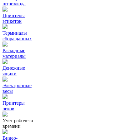
штрихкода
Принтеры
этикеток
Терминалы
сбора данных
Расходные
материалы
Денежные
ящики
Электронные
весы
Принтеры
чеков
Учет рабочего
времени
Видео‑