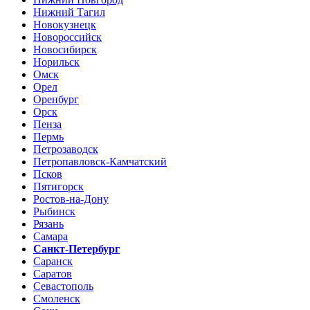
Нижний Тагил
Новокузнецк
Новороссийск
Новосибирск
Норильск
Омск
Орел
Оренбург
Орск
Пенза
Пермь
Петрозаводск
Петропавловск-Камчатский
Псков
Пятигорск
Ростов-на-Дону
Рыбинск
Рязань
Самара
Санкт-Петербург
Саранск
Саратов
Севастополь
Смоленск