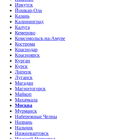
Иркутск
Йошкар-Ола
Казань
Калининград
Калуга
Кемерово
Комсомольск-на-Амуре
Кострома
Краснодар
Красноярск
Курган
Курск
Липецк
Луганск
Магадан
Магнитогорск
Майкоп
Махачкала
Москва
Мурманск
Набережные Челны
Назрань
Нальчик
Нижневартовск
Нижний Новгород