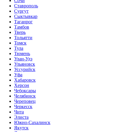
Сочи
Ставрополь
Сургут
Сыктывкар
Таганрог
Тамбов
Тверь
Тольятти
Томск
Тула
Тюмень
Улан-Удэ
Ульяновск
Уссурийск
Уфа
Хабаровск
Херсон
Чебоксары
Челябинск
Череповец
Черкесск
Чита
Элиста
Южно-Сахалинск
Якутск