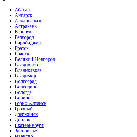
Абакан
Ангарск
Архангельск
Астрахань
Барнаул
Белгород
Биробиджан
Братск
Брянск
Великий Новгород
Владивосток
Владикавказ
Владимир
Волгоград
Волгодонск
Вологда
Воронеж
Горно-Алтайск
Грозный
Дзержинск
Донецк
Екатеринбург
Запорожье
Иваново