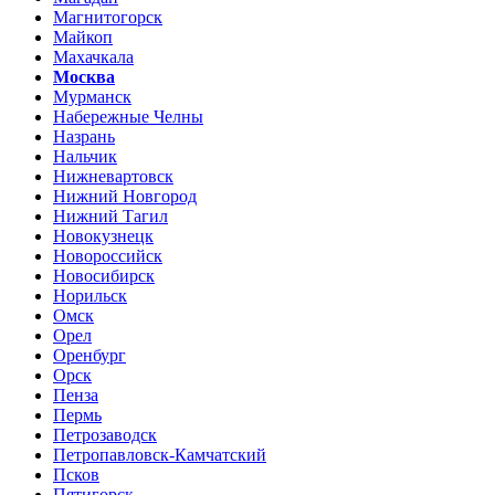
Магнитогорск
Майкоп
Махачкала
Москва
Мурманск
Набережные Челны
Назрань
Нальчик
Нижневартовск
Нижний Новгород
Нижний Тагил
Новокузнецк
Новороссийск
Новосибирск
Норильск
Омск
Орел
Оренбург
Орск
Пенза
Пермь
Петрозаводск
Петропавловск-Камчатский
Псков
Пятигорск