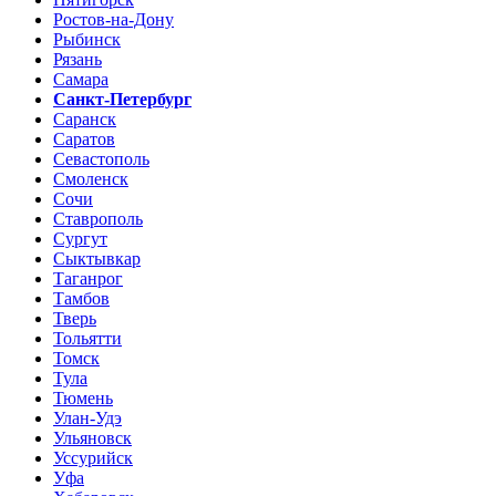
Ростов-на-Дону
Рыбинск
Рязань
Самара
Санкт-Петербург
Саранск
Саратов
Севастополь
Смоленск
Сочи
Ставрополь
Сургут
Сыктывкар
Таганрог
Тамбов
Тверь
Тольятти
Томск
Тула
Тюмень
Улан-Удэ
Ульяновск
Уссурийск
Уфа