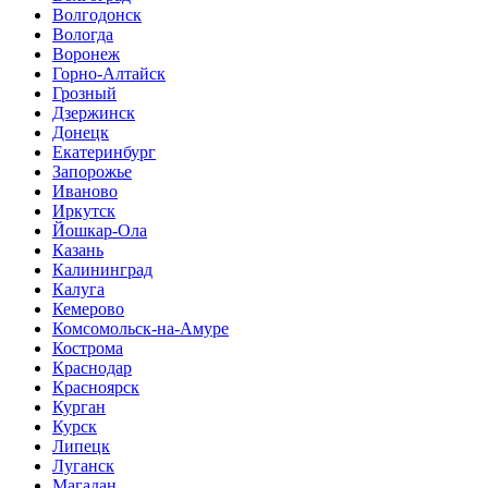
Волгодонск
Вологда
Воронеж
Горно-Алтайск
Грозный
Дзержинск
Донецк
Екатеринбург
Запорожье
Иваново
Иркутск
Йошкар-Ола
Казань
Калининград
Калуга
Кемерово
Комсомольск-на-Амуре
Кострома
Краснодар
Красноярск
Курган
Курск
Липецк
Луганск
Магадан