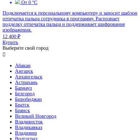
От 0 °C
Подключается к персональному компьютеру и заносит шаблон
отпечатка пальца сотрудника в программу. Распознает
подделку отпечатка пальца и поддерживает шифрование
изображения.
12 400 ₽
Купить
Выберите свой город

Абакан
Ангарск
Архангельск
Астрахань
Барнаул
Белгород
Биробиджан
Братск
Брянск
Великий Новгород
Владивосток
Владикавказ
Владимир
Волгоград