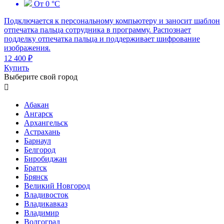
От 0 °C
Подключается к персональному компьютеру и заносит шаблон
отпечатка пальца сотрудника в программу. Распознает
подделку отпечатка пальца и поддерживает шифрование
изображения.
12 400 ₽
Купить
Выберите свой город

Абакан
Ангарск
Архангельск
Астрахань
Барнаул
Белгород
Биробиджан
Братск
Брянск
Великий Новгород
Владивосток
Владикавказ
Владимир
Волгоград