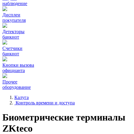
наблюдение
Дисплеи
покупателя
Детекторы
банкнот
Счетчики
банкнот
Кнопки вызова
официанта
Прочее
оборудование
Калуга
Контроль времени и доступа
Биометрические терминалы
ZKteco