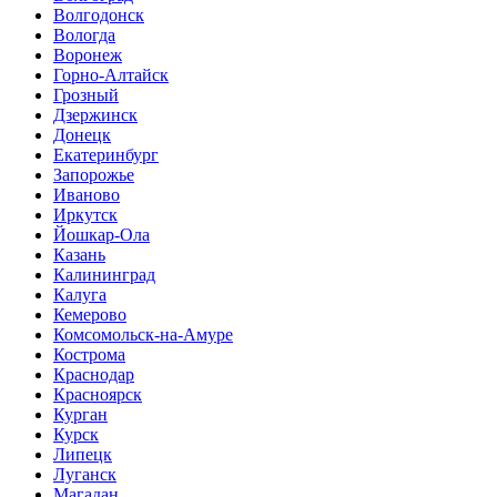
Волгодонск
Вологда
Воронеж
Горно-Алтайск
Грозный
Дзержинск
Донецк
Екатеринбург
Запорожье
Иваново
Иркутск
Йошкар-Ола
Казань
Калининград
Калуга
Кемерово
Комсомольск-на-Амуре
Кострома
Краснодар
Красноярск
Курган
Курск
Липецк
Луганск
Магадан