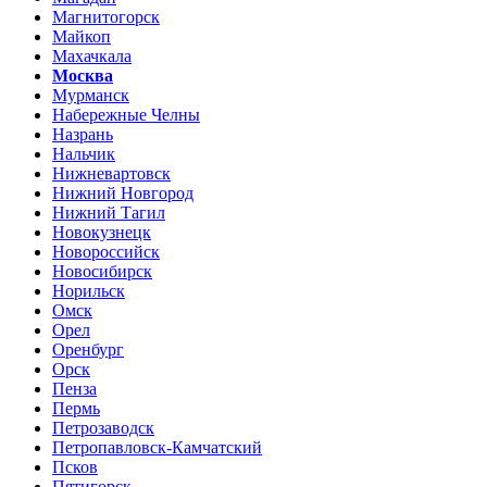
Магнитогорск
Майкоп
Махачкала
Москва
Мурманск
Набережные Челны
Назрань
Нальчик
Нижневартовск
Нижний Новгород
Нижний Тагил
Новокузнецк
Новороссийск
Новосибирск
Норильск
Омск
Орел
Оренбург
Орск
Пенза
Пермь
Петрозаводск
Петропавловск-Камчатский
Псков
Пятигорск