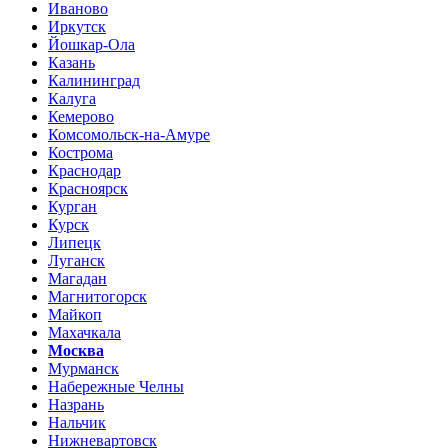
Иваново
Иркутск
Йошкар-Ола
Казань
Калининград
Калуга
Кемерово
Комсомольск-на-Амуре
Кострома
Краснодар
Красноярск
Курган
Курск
Липецк
Луганск
Магадан
Магнитогорск
Майкоп
Махачкала
Москва
Мурманск
Набережные Челны
Назрань
Нальчик
Нижневартовск