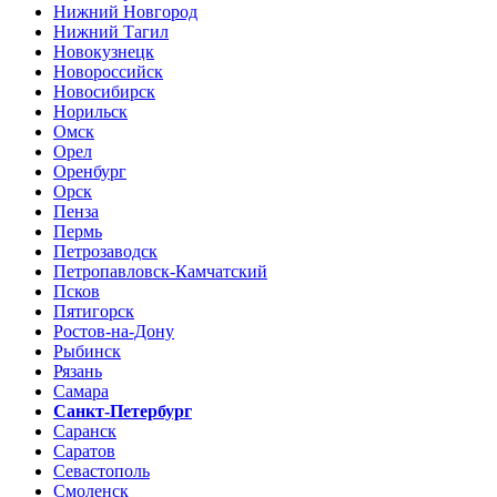
Нижний Новгород
Нижний Тагил
Новокузнецк
Новороссийск
Новосибирск
Норильск
Омск
Орел
Оренбург
Орск
Пенза
Пермь
Петрозаводск
Петропавловск-Камчатский
Псков
Пятигорск
Ростов-на-Дону
Рыбинск
Рязань
Самара
Санкт-Петербург
Саранск
Саратов
Севастополь
Смоленск