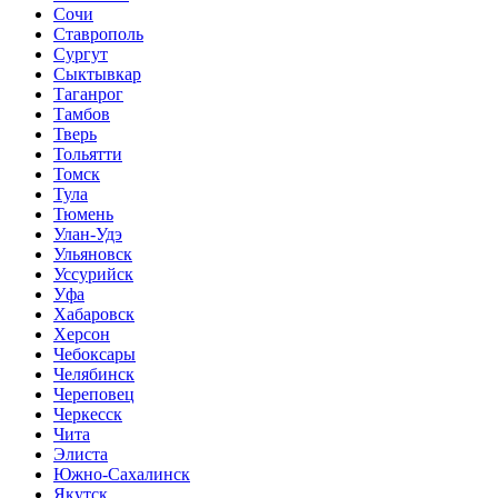
Сочи
Ставрополь
Сургут
Сыктывкар
Таганрог
Тамбов
Тверь
Тольятти
Томск
Тула
Тюмень
Улан-Удэ
Ульяновск
Уссурийск
Уфа
Хабаровск
Херсон
Чебоксары
Челябинск
Череповец
Черкесск
Чита
Элиста
Южно-Сахалинск
Якутск