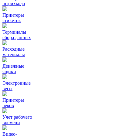
штрихкода
Принтеры
этикеток
Терминалы
сбора данных
Расходные
материалы
Денежные
ящики
Электронные
весы
Принтеры
чеков
Учет рабочего
времени
Видео‑