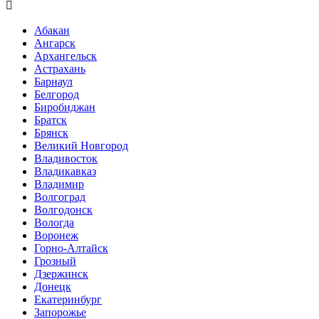

Абакан
Ангарск
Архангельск
Астрахань
Барнаул
Белгород
Биробиджан
Братск
Брянск
Великий Новгород
Владивосток
Владикавказ
Владимир
Волгоград
Волгодонск
Вологда
Воронеж
Горно-Алтайск
Грозный
Дзержинск
Донецк
Екатеринбург
Запорожье