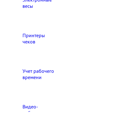
весы
Принтеры
чеков
Учет рабочего
времени
Видео‑
наблюдение
Выберите свой город

Абакан
Ангарск