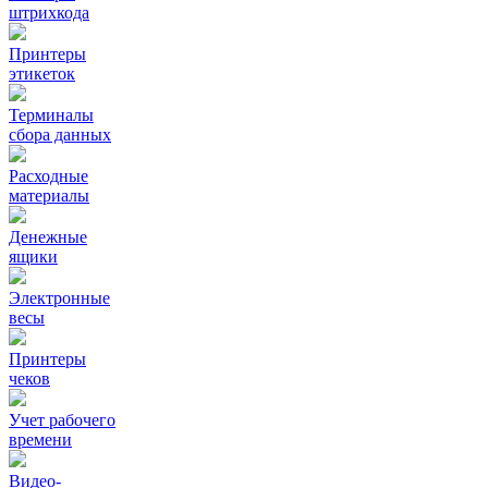
штрихкода
Принтеры
этикеток
Терминалы
сбора данных
Расходные
материалы
Денежные
ящики
Электронные
весы
Принтеры
чеков
Учет рабочего
времени
Видео‑