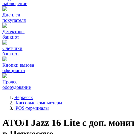
наблюдение
Дисплеи
покупателя
Детекторы
банкнот
Счетчики
банкнот
Кнопки вызова
официанта
Прочее
оборудование
Черкесск
Кассовые компьютеры
POS-терминалы
АТОЛ Jazz 16 Lite с доп. мони
в Черкесске