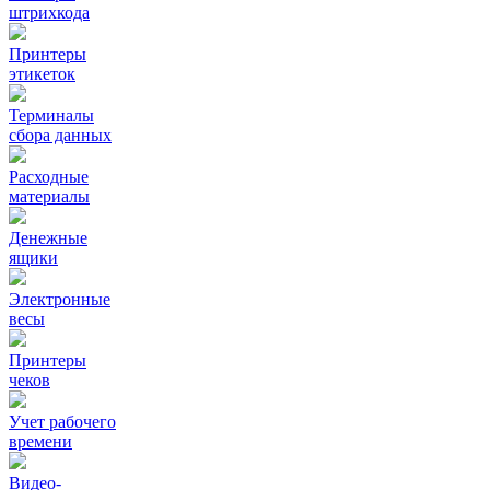
штрихкода
Принтеры
этикеток
Терминалы
сбора данных
Расходные
материалы
Денежные
ящики
Электронные
весы
Принтеры
чеков
Учет рабочего
времени
Видео‑