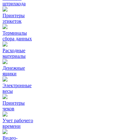
штрихкода
Принтеры
этикеток
Терминалы
сбора данных
Расходные
материалы
Денежные
ящики
Электронные
весы
Принтеры
чеков
Учет рабочего
времени
Видео‑