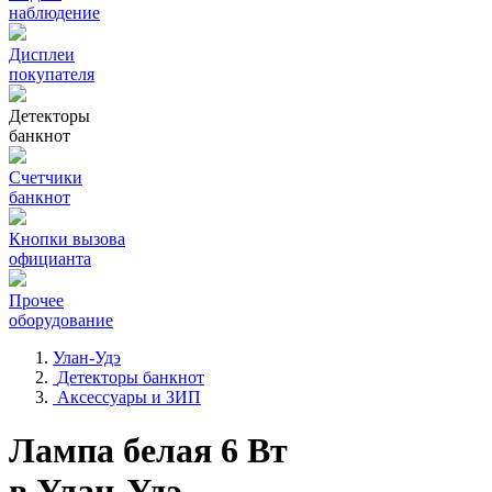
наблюдение
Дисплеи
покупателя
Детекторы
банкнот
Счетчики
банкнот
Кнопки вызова
официанта
Прочее
оборудование
Улан-Удэ
Детекторы банкнот
Аксессуары и ЗИП
Лампа белая 6 Вт
в Улан-Удэ