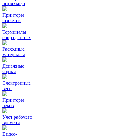
штрихкода
Принтеры
этикеток
Терминалы
сбора данных
Расходные
материалы
Денежные
ящики
Электронные
весы
Принтеры
чеков
Учет рабочего
времени
Видео‑