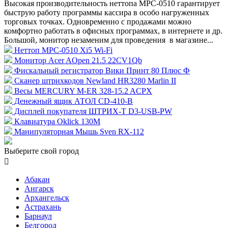
Высокая производительность неттопа MPC-0510 гарантирует
быструю работу программы кассира в особо нагруженных
торговых точках. Одновременно с продажами можно
комфортно работать в офисных программах, в интернете и др.
Большой, монитор незаменим для проведения в магазине...
Неттоп MPC-0510 Xi5 Wi-Fi
Монитор Acer AOpen 21.5 22CV1Qb
Фискальный регистратор Вики Принт 80 Плюс Ф
Сканер штрихкодов Newland HR3280 Marlin II
Весы MERCURY M-ER 328-15.2 ACPX
Денежный ящик АТОЛ CD-410-В
Дисплей покупателя ШТРИХ-T D3-USB-PW
Клавиатура Oklick 130M
Манипуляторная Мышь Sven RX-112
Выберите свой город

Абакан
Ангарск
Архангельск
Астрахань
Барнаул
Белгород