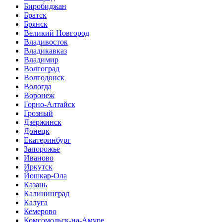
Биробиджан
Братск
Брянск
Великий Новгород
Владивосток
Владикавказ
Владимир
Волгоград
Волгодонск
Вологда
Воронеж
Горно-Алтайск
Грозный
Дзержинск
Донецк
Екатеринбург
Запорожье
Иваново
Иркутск
Йошкар-Ола
Казань
Калининград
Калуга
Кемерово
Комсомольск-на-Амуре