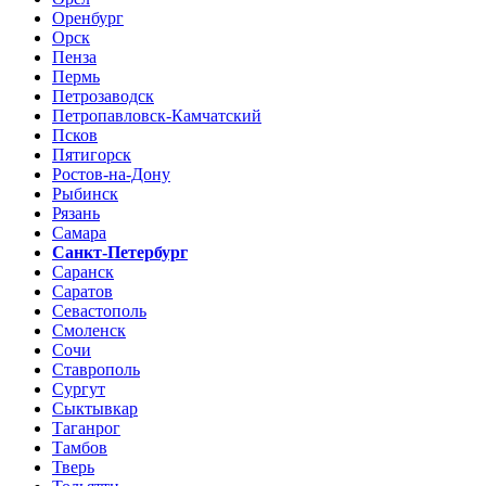
Оренбург
Орск
Пенза
Пермь
Петрозаводск
Петропавловск-Камчатский
Псков
Пятигорск
Ростов-на-Дону
Рыбинск
Рязань
Самара
Санкт-Петербург
Саранск
Саратов
Севастополь
Смоленск
Сочи
Ставрополь
Сургут
Сыктывкар
Таганрог
Тамбов
Тверь