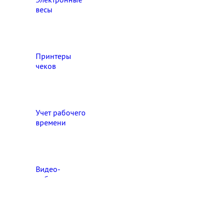
весы
Принтеры
чеков
Учет рабочего
времени
Видео‑
наблюдение
Выберите свой город

Абакан
Ангарск