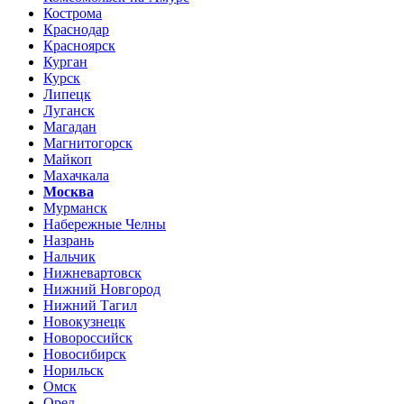
Кострома
Краснодар
Красноярск
Курган
Курск
Липецк
Луганск
Магадан
Магнитогорск
Майкоп
Махачкала
Москва
Мурманск
Набережные Челны
Назрань
Нальчик
Нижневартовск
Нижний Новгород
Нижний Тагил
Новокузнецк
Новороссийск
Новосибирск
Норильск
Омск
Орел