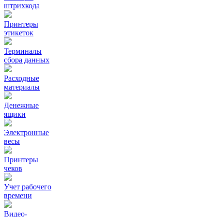
штрихкода
Принтеры
этикеток
Терминалы
сбора данных
Расходные
материалы
Денежные
ящики
Электронные
весы
Принтеры
чеков
Учет рабочего
времени
Видео‑