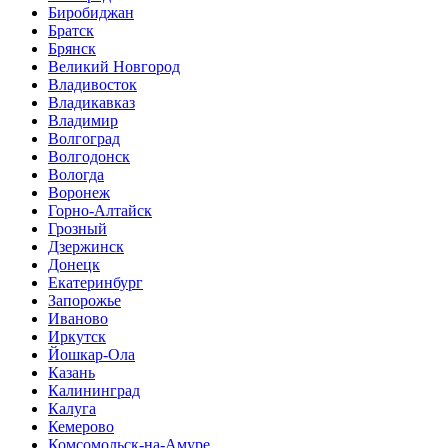
Биробиджан
Братск
Брянск
Великий Новгород
Владивосток
Владикавказ
Владимир
Волгоград
Волгодонск
Вологда
Воронеж
Горно-Алтайск
Грозный
Дзержинск
Донецк
Екатеринбург
Запорожье
Иваново
Иркутск
Йошкар-Ола
Казань
Калининград
Калуга
Кемерово
Комсомольск-на-Амуре