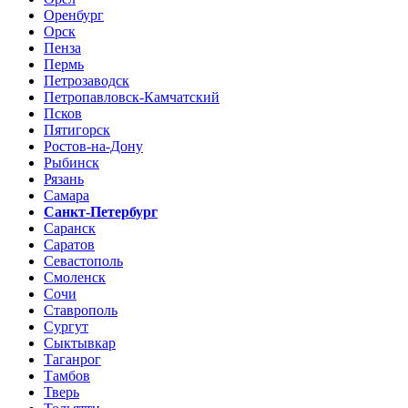
Оренбург
Орск
Пенза
Пермь
Петрозаводск
Петропавловск-Камчатский
Псков
Пятигорск
Ростов-на-Дону
Рыбинск
Рязань
Самара
Санкт-Петербург
Саранск
Саратов
Севастополь
Смоленск
Сочи
Ставрополь
Сургут
Сыктывкар
Таганрог
Тамбов
Тверь