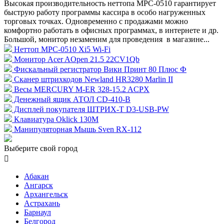
Высокая производительность неттопа MPC-0510 гарантирует
быструю работу программы кассира в особо нагруженных
торговых точках. Одновременно с продажами можно
комфортно работать в офисных программах, в интернете и др.
Большой, монитор незаменим для проведения в магазине...
Неттоп MPC-0510 Xi5 Wi-Fi
Монитор Acer AOpen 21.5 22CV1Qb
Фискальный регистратор Вики Принт 80 Плюс Ф
Сканер штрихкодов Newland HR3280 Marlin II
Весы MERCURY M-ER 328-15.2 ACPX
Денежный ящик АТОЛ CD-410-В
Дисплей покупателя ШТРИХ-T D3-USB-PW
Клавиатура Oklick 130M
Манипуляторная Мышь Sven RX-112
Выберите свой город

Абакан
Ангарск
Архангельск
Астрахань
Барнаул
Белгород