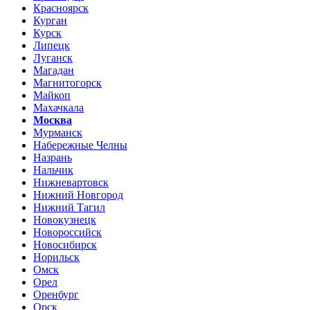
Красноярск
Курган
Курск
Липецк
Луганск
Магадан
Магнитогорск
Майкоп
Махачкала
Москва
Мурманск
Набережные Челны
Назрань
Нальчик
Нижневартовск
Нижний Новгород
Нижний Тагил
Новокузнецк
Новороссийск
Новосибирск
Норильск
Омск
Орел
Оренбург
Орск