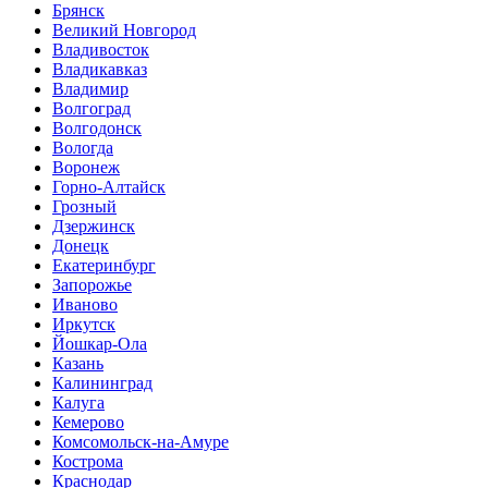
Брянск
Великий Новгород
Владивосток
Владикавказ
Владимир
Волгоград
Волгодонск
Вологда
Воронеж
Горно-Алтайск
Грозный
Дзержинск
Донецк
Екатеринбург
Запорожье
Иваново
Иркутск
Йошкар-Ола
Казань
Калининград
Калуга
Кемерово
Комсомольск-на-Амуре
Кострома
Краснодар