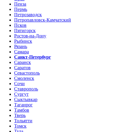
Пенза
Пермь
Петрозаводск
Петропавловск-Камчатский
Псков
Пятигорск
Ростов-на-Дону
Рыбинск
Рязань
Самара
Санкт-Петербург
Саранск
Саратов
Севастополь
Смоленск
Сочи
Ставрополь
Сургут
Сыктывкар
Таганрог
Тамбов
Тверь
Тольятти
Томск
Тула