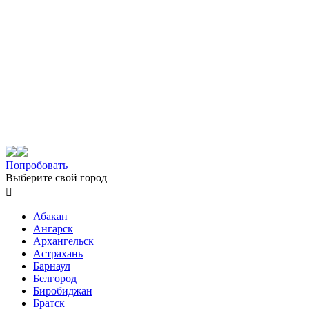
Попробовать
Выберите свой город

Абакан
Ангарск
Архангельск
Астрахань
Барнаул
Белгород
Биробиджан
Братск