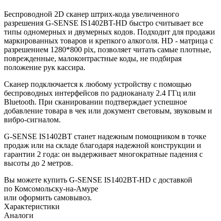
Беспроводной 2D сканер штрих-кода увеличенного
разрешения G-SENSE IS1402BT-HD быстро считывает все
типы одномерных и двумерных кодов. Подходит для продажи
маркированных товаров и крепкого алкоголя. HD - матрица с
разрешением 1280*800 pix, позволяет читать самые плотные,
поврежденные, малоконтрастные коды, не подбирая
положение рук кассира.
Сканер подключается к любому устройству с помощью
беспроводных интерфейсов по радиоканалу 2.4 ГГц или
Bluetooth. При сканировании подтверждает успешное
добавление товара в чек или документ световым, звуковым и
вибро-сигналом.
G-SENSE IS1402BT станет надежным помощником в точке
продаж или на складе благодаря надежной конструкции и
гарантии 2 года: он выдерживает многократные падения с
высоты до 2 метров.
Вы можете купить G-SENSE IS1402BT-HD с доставкой
по Комсомольску-на-Амуре
или оформить самовывоз.
Характеристики
Аналоги