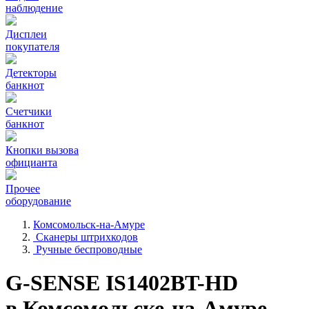
наблюдение
Дисплеи
покупателя
Детекторы
банкнот
Счетчики
банкнот
Кнопки вызова
официанта
Прочее
оборудование
Комсомольск-на-Амуре
Сканеры штрихкодов
Ручные беспроводные
G-SENSE IS1402BT-HD
в Комсомольске-на-Амуре