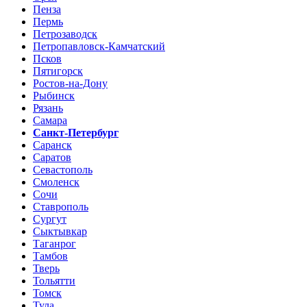
Пенза
Пермь
Петрозаводск
Петропавловск-Камчатский
Псков
Пятигорск
Ростов-на-Дону
Рыбинск
Рязань
Самара
Санкт-Петербург
Саранск
Саратов
Севастополь
Смоленск
Сочи
Ставрополь
Сургут
Сыктывкар
Таганрог
Тамбов
Тверь
Тольятти
Томск
Тула