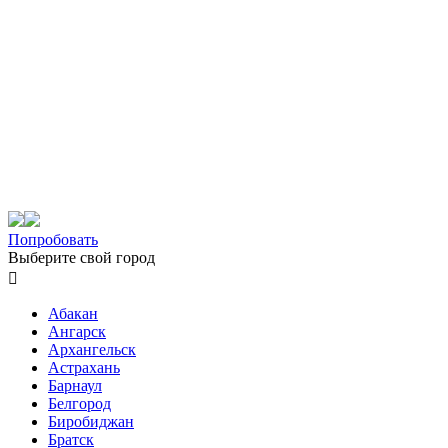
Попробовать
Выберите свой город

Абакан
Ангарск
Архангельск
Астрахань
Барнаул
Белгород
Биробиджан
Братск