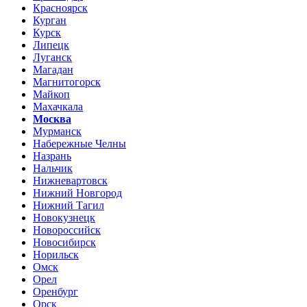
Красноярск
Курган
Курск
Липецк
Луганск
Магадан
Магнитогорск
Майкоп
Махачкала
Москва
Мурманск
Набережные Челны
Назрань
Нальчик
Нижневартовск
Нижний Новгород
Нижний Тагил
Новокузнецк
Новороссийск
Новосибирск
Норильск
Омск
Орел
Оренбург
Орск