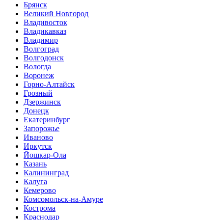
Брянск
Великий Новгород
Владивосток
Владикавказ
Владимир
Волгоград
Волгодонск
Вологда
Воронеж
Горно-Алтайск
Грозный
Дзержинск
Донецк
Екатеринбург
Запорожье
Иваново
Иркутск
Йошкар-Ола
Казань
Калининград
Калуга
Кемерово
Комсомольск-на-Амуре
Кострома
Краснодар