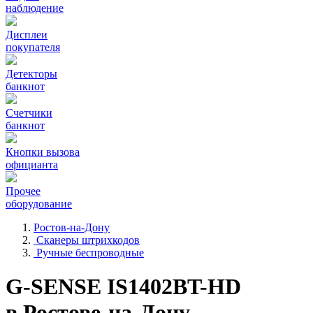
наблюдение
Дисплеи
покупателя
Детекторы
банкнот
Счетчики
банкнот
Кнопки вызова
официанта
Прочее
оборудование
Ростов-на-Дону
Сканеры штрихкодов
Ручные беспроводные
G-SENSE IS1402BT-HD
в Ростове-на-Дону