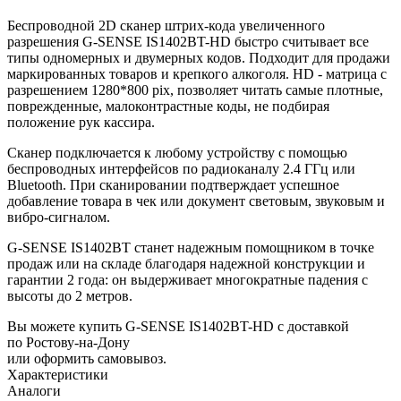
Беспроводной 2D сканер штрих-кода увеличенного
разрешения G-SENSE IS1402BT-HD быстро считывает все
типы одномерных и двумерных кодов. Подходит для продажи
маркированных товаров и крепкого алкоголя. HD - матрица с
разрешением 1280*800 pix, позволяет читать самые плотные,
поврежденные, малоконтрастные коды, не подбирая
положение рук кассира.
Сканер подключается к любому устройству с помощью
беспроводных интерфейсов по радиоканалу 2.4 ГГц или
Bluetooth. При сканировании подтверждает успешное
добавление товара в чек или документ световым, звуковым и
вибро-сигналом.
G-SENSE IS1402BT станет надежным помощником в точке
продаж или на складе благодаря надежной конструкции и
гарантии 2 года: он выдерживает многократные падения с
высоты до 2 метров.
Вы можете купить G-SENSE IS1402BT-HD с доставкой
по Ростову-на-Дону
или оформить самовывоз.
Характеристики
Аналоги