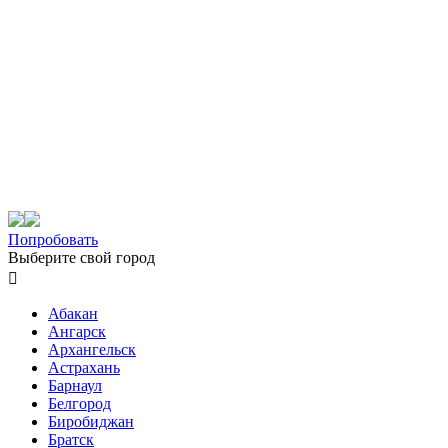
Попробовать
Выберите свой город

Абакан
Ангарск
Архангельск
Астрахань
Барнаул
Белгород
Биробиджан
Братск