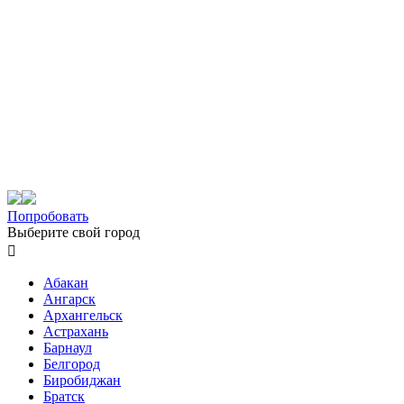
Попробовать
Выберите свой город

Абакан
Ангарск
Архангельск
Астрахань
Барнаул
Белгород
Биробиджан
Братск