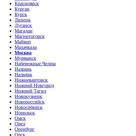
Красноярск
Курган
Курск
Липецк
Луганск
Магадан
Магнитогорск
Майкоп
Махачкала
Москва
Мурманск
Набережные Челны
Назрань
Нальчик
Нижневартовск
Нижний Новгород
Нижний Тагил
Новокузнецк
Новороссийск
Новосибирск
Норильск
Омск
Орел
Оренбург
Орск