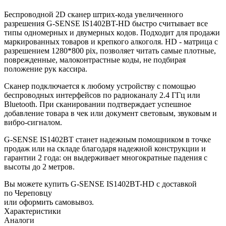
Беспроводной 2D сканер штрих-кода увеличенного
разрешения G-SENSE IS1402BT-HD быстро считывает все
типы одномерных и двумерных кодов. Подходит для продажи
маркированных товаров и крепкого алкоголя. HD - матрица с
разрешением 1280*800 pix, позволяет читать самые плотные,
поврежденные, малоконтрастные коды, не подбирая
положение рук кассира.
Сканер подключается к любому устройству с помощью
беспроводных интерфейсов по радиоканалу 2.4 ГГц или
Bluetooth. При сканировании подтверждает успешное
добавление товара в чек или документ световым, звуковым и
вибро-сигналом.
G-SENSE IS1402BT станет надежным помощником в точке
продаж или на складе благодаря надежной конструкции и
гарантии 2 года: он выдерживает многократные падения с
высоты до 2 метров.
Вы можете купить G-SENSE IS1402BT-HD с доставкой
по Череповцу
или оформить самовывоз.
Характеристики
Аналоги