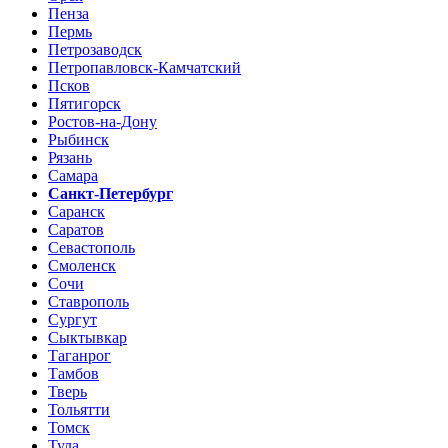
Пенза
Пермь
Петрозаводск
Петропавловск-Камчатский
Псков
Пятигорск
Ростов-на-Дону
Рыбинск
Рязань
Самара
Санкт-Петербург
Саранск
Саратов
Севастополь
Смоленск
Сочи
Ставрополь
Сургут
Сыктывкар
Таганрог
Тамбов
Тверь
Тольятти
Томск
Тула