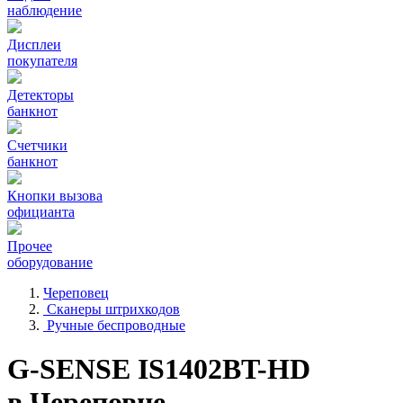
наблюдение
Дисплеи
покупателя
Детекторы
банкнот
Счетчики
банкнот
Кнопки вызова
официанта
Прочее
оборудование
Череповец
Сканеры штрихкодов
Ручные беспроводные
G-SENSE IS1402BT-HD
в Череповце