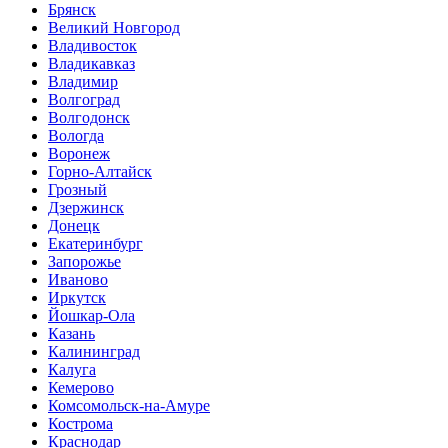
Брянск
Великий Новгород
Владивосток
Владикавказ
Владимир
Волгоград
Волгодонск
Вологда
Воронеж
Горно-Алтайск
Грозный
Дзержинск
Донецк
Екатеринбург
Запорожье
Иваново
Иркутск
Йошкар-Ола
Казань
Калининград
Калуга
Кемерово
Комсомольск-на-Амуре
Кострома
Краснодар