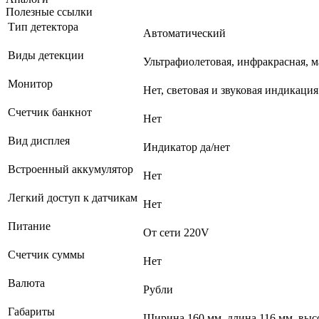
Полезные ссылки
Тип детектора
Автоматический
Виды детекции
Ультрафиолетовая, инфракрасная, м
Монитор
Нет, световая и звуковая индикация
Счетчик банкнот
Нет
Вид дисплея
Индикатор да/нет
Встроенный аккумулятор
Нет
Легкий доступ к датчикам
Нет
Питание
От сети 220V
Счетчик суммы
Нет
Валюта
Рубли
Габариты
Ширина 160 мм, длина 116 мм, выс