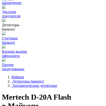
наблюдение
Дисплеи
покупателя
Детекторы
банкнот
Счетчики
банкнот
Кнопки вызова
официанта
Прочее
оборудование
Майкоп
Детекторы банкнот
Автоматические детекторы
Mertech D-20A Flash
в Майкопе