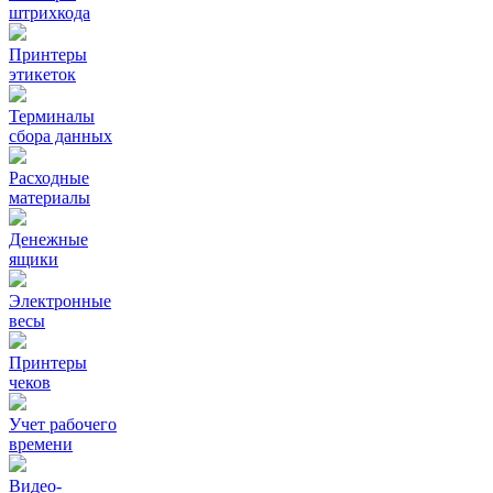
штрихкода
Принтеры
этикеток
Терминалы
сбора данных
Расходные
материалы
Денежные
ящики
Электронные
весы
Принтеры
чеков
Учет рабочего
времени
Видео‑