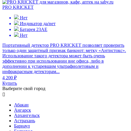
PRO KRICKET
Нет
Индикатор да/нет
Батарея 23АЕ
Нет
Портативный детектор PRO KRICKET позволяет проверить
только один защитный признак банкнот: метку «Антистокс».
Использование такого детектора может быть очень
эффективно при использовании вне офиса, либо в
дополнении к устаревшим ультрафиолетовым и
инфракрасным детекторам...
4 200 ₽
Купить
Выберите свой город

Абакан
Ангарск
Архангельск
Астрахань
Барнаул