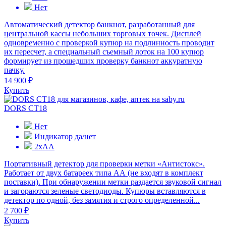
Нет
Автоматический детектор банкнот, разработанный для
центральной кассы небольших торговых точек. Дисплей
одновременно с проверкой купюр на подлинность проводит
их пересчет, а специальный съемный лоток на 100 купюр
формирует из прошедших проверку банкнот аккуратную
пачку.
14 900 ₽
Купить
DORS CT18
Нет
Индикатор да/нет
2хАА
Портативный детектор для проверки метки «Антистокс».
Работает от двух батареек типа АА (не входят в комплект
поставки). При обнаружении метки раздается звуковой сигнал
и загораются зеленые светодиоды. Купюры вставляются в
детектор по одной, без замятия и строго определенной...
2 700 ₽
Купить