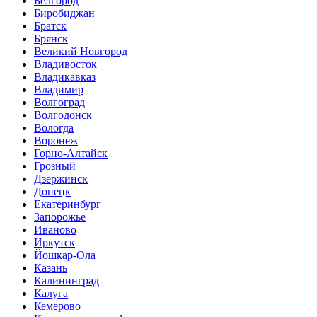
Белгород
Биробиджан
Братск
Брянск
Великий Новгород
Владивосток
Владикавказ
Владимир
Волгоград
Волгодонск
Вологда
Воронеж
Горно-Алтайск
Грозный
Дзержинск
Донецк
Екатеринбург
Запорожье
Иваново
Иркутск
Йошкар-Ола
Казань
Калининград
Калуга
Кемерово