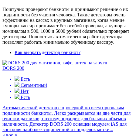
Поштучно проверяют банкноты и принимают решение о их
подлинности без участия человека. Такие детекторы очень
эффективны на кассах в крупных магазинах, когда мелкие
купюры кассир принимает без особой проверки, а купюры
номиналом в 500, 1000 и 5000 рублей обязательно проверяет
детектором. Полностью автоматическая работа детектора
позволяет работать минимально обученному кассиру.
Как выбрать детектор банкнот?
DORS 200
Есть
Сегментный
Нет
Есть
Автоматический детектор с проверкой по всем признакам
подлинности банкноты. Легко раскрывается на две части для
очистки датчиков, поэтому подходит для больших объемов
наличности. Детектор DORS 200 оснащен модулем iAS для
контроля наиболее защищенной от подделок метки...
4 500 ₽