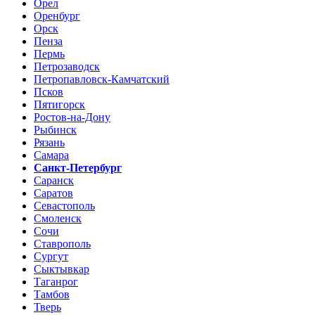
Орел
Оренбург
Орск
Пенза
Пермь
Петрозаводск
Петропавловск-Камчатский
Псков
Пятигорск
Ростов-на-Дону
Рыбинск
Рязань
Самара
Санкт-Петербург
Саранск
Саратов
Севастополь
Смоленск
Сочи
Ставрополь
Сургут
Сыктывкар
Таганрог
Тамбов
Тверь