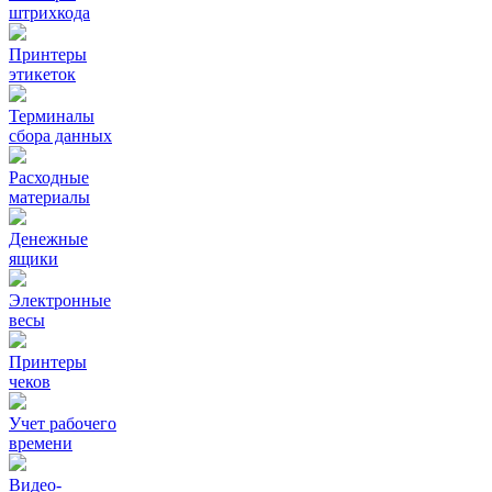
штрихкода
Принтеры
этикеток
Терминалы
сбора данных
Расходные
материалы
Денежные
ящики
Электронные
весы
Принтеры
чеков
Учет рабочего
времени
Видео‑