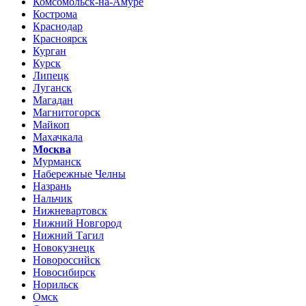
Комсомольск-на-Амуре
Кострома
Краснодар
Красноярск
Курган
Курск
Липецк
Луганск
Магадан
Магнитогорск
Майкоп
Махачкала
Москва
Мурманск
Набережные Челны
Назрань
Нальчик
Нижневартовск
Нижний Новгород
Нижний Тагил
Новокузнецк
Новороссийск
Новосибирск
Норильск
Омск