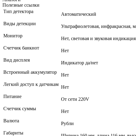
Полезные ссылки
Тип детектора
Автоматический
Виды детекции
Ультрафиолетовая, инфракрасная, м
Монитор
Нет, световая и звуковая индикация
Счетчик банкнот
Нет
Вид дисплея
Индикатор да/нет
Встроенный аккумулятор
Нет
Легкий доступ к датчикам
Нет
Питание
От сети 220V
Счетчик суммы
Нет
Валюта
Рубли
Габариты
Ширина 160 мм, длина 116 мм, выс