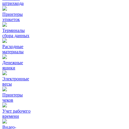
штрихкода
Принтеры
этикеток
Терминалы
сбора данных
Расходные
материалы
Денежные
ящики
Электронные
весы
Принтеры
чеков
Учет рабочего
времени
Видео‑