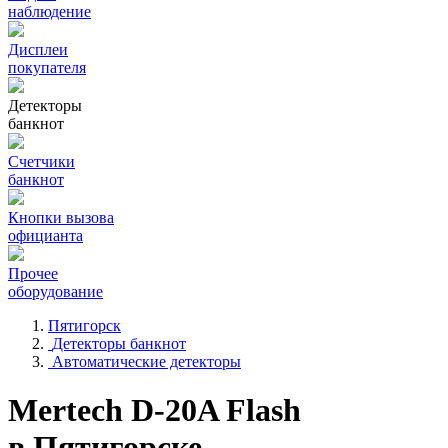
наблюдение
Дисплеи
покупателя
Детекторы
банкнот
Счетчики
банкнот
Кнопки вызова
официанта
Прочее
оборудование
Пятигорск
Детекторы банкнот
Автоматические детекторы
Mertech D-20A Flash
в Пятигорске