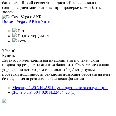
банкноты. Яркий сегментный дисплей хорошо виден на
солнце. Ориентация банкнот при проверке может быть
любой.
DoCash Vega с АКБ
в Чите
Нет
Индикатор да/нет
Есть
5 700 ₽
Купить
Детектор имеет красивый внешний вид и очень яркий
индикатор результата анализа банкноты. Отсутствие клавиш
управления детектором и наглядный да/нет результат
проверки подлинности банкноты позволяет работать на нем
без обучения персоналу любой квалификации.
Mercury D-20A FLASH Руководство по эксплуатации
ДС_ по ТР_004_020 №22484_25 (1)