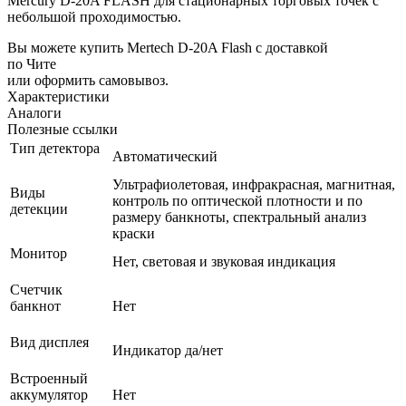
Mercury D-20A FLASH для стационарных торговых точек с
небольшой проходимостью.
Вы можете купить Mertech D-20A Flash с доставкой
по Чите
или оформить самовывоз.
Характеристики
Аналоги
Полезные ссылки
Тип детектора
Автоматический
Ультрафиолетовая, инфракрасная, магнитная,
Виды
контроль по оптической плотности и по
детекции
размеру банкноты, спектральный анализ
краски
Монитор
Нет, световая и звуковая индикация
Счетчик
банкнот
Нет
Вид дисплея
Индикатор да/нет
Встроенный
аккумулятор
Нет