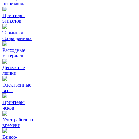
штрихкода
Принтеры
этикеток
Терминалы
сбора данных
Расходные
материалы
Денежные
ящики
Электронные
весы
Принтеры
чеков
Учет рабочего
времени
Видео‑