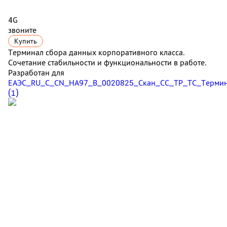
4G
звоните
Купить
Терминал сбора данных корпоративного класса.
Сочетание стабильности и функциональности в работе.
Разработан для
ЕАЭС_RU_С_CN_НА97_В_0020825_Скан_СС_ТР_ТС_Термин
(1)