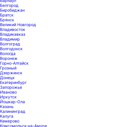
Барнаул
Белгород
Биробиджан
Братск
Брянск
Великий Новгород
Владивосток
Владикавказ
Владимир
Волгоград
Волгодонск
Вологда
Воронеж
Горно-Алтайск
Грозный
Дзержинск
Донецк
Екатеринбург
Запорожье
Иваново
Иркутск
Йошкар-Ола
Казань
Калининград
Калуга
Кемерово
Комсомольск-на-Амуре