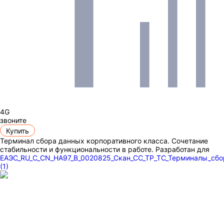
4G
звоните
Купить
Терминал сбора данных корпоративного класса. Сочетание
стабильности и функциональности в работе. Разработан для
ЕАЭС_RU_С_CN_НА97_В_0020825_Скан_СС_ТР_ТС_Терминалы_сб
(1)