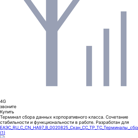
4G
звоните
Купить
Терминал сбора данных корпоративного класса. Сочетание
стабильности и функциональности в работе. Разработан для
ЕАЭС_RU_С_CN_НА97_В_0020825_Скан_СС_ТР_ТС_Терминалы_сб
(1)