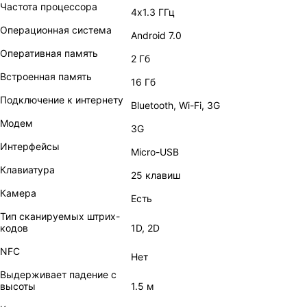
Частота процессора
4х1.3 ГГц
Операционная система
Android 7.0
Оперативная память
2 Гб
Встроенная память
16 Гб
Подключение к интернету
Bluetooth, Wi-Fi, 3G
Модем
3G
Интерфейсы
Micro-USB
Клавиатура
25 клавиш
Камера
Есть
Тип сканируемых штрих-
кодов
1D, 2D
NFC
Нет
Выдерживает падение с
высоты
1.5 м