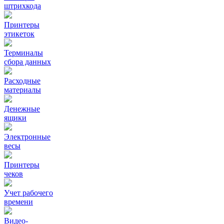
штрихкода
Принтеры
этикеток
Терминалы
сбора данных
Расходные
материалы
Денежные
ящики
Электронные
весы
Принтеры
чеков
Учет рабочего
времени
Видео‑