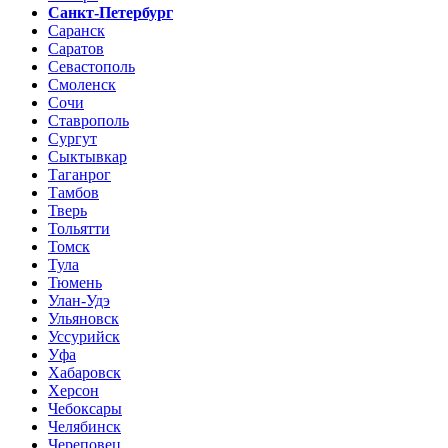
Санкт-Петербург
Саранск
Саратов
Севастополь
Смоленск
Сочи
Ставрополь
Сургут
Сыктывкар
Таганрог
Тамбов
Тверь
Тольятти
Томск
Тула
Тюмень
Улан-Удэ
Ульяновск
Уссурийск
Уфа
Хабаровск
Херсон
Чебоксары
Челябинск
Череповец