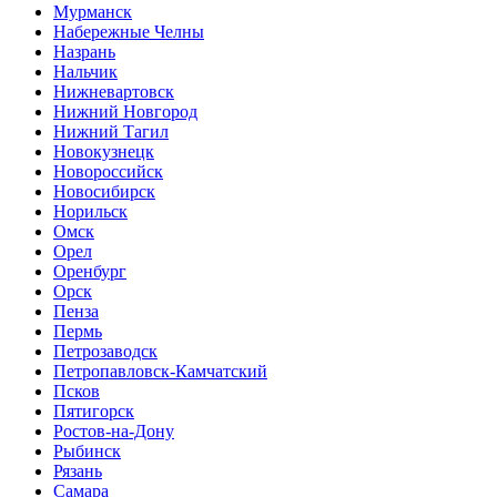
Мурманск
Набережные Челны
Назрань
Нальчик
Нижневартовск
Нижний Новгород
Нижний Тагил
Новокузнецк
Новороссийск
Новосибирск
Норильск
Омск
Орел
Оренбург
Орск
Пенза
Пермь
Петрозаводск
Петропавловск-Камчатский
Псков
Пятигорск
Ростов-на-Дону
Рыбинск
Рязань
Самара