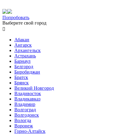
Попробовать
Выберите свой город

Абакан
Ангарск
Архангельск
Астрахань
Барнаул
Белгород
Биробиджан
Братск
Брянск
Великий Новгород
Владивосток
Владикавказ
Владимир
Волгоград
Волгодонск
Вологда
Воронеж
Горно-Алтайск