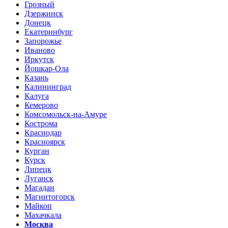
Грозный
Дзержинск
Донецк
Екатеринбург
Запорожье
Иваново
Иркутск
Йошкар-Ола
Казань
Калининград
Калуга
Кемерово
Комсомольск-на-Амуре
Кострома
Краснодар
Красноярск
Курган
Курск
Липецк
Луганск
Магадан
Магнитогорск
Майкоп
Махачкала
Москва