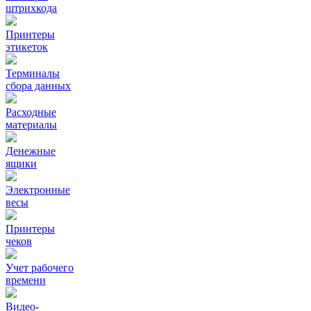
штрихкода
Принтеры
этикеток
Терминалы
сбора данных
Расходные
материалы
Денежные
ящики
Электронные
весы
Принтеры
чеков
Учет рабочего
времени
Видео‑