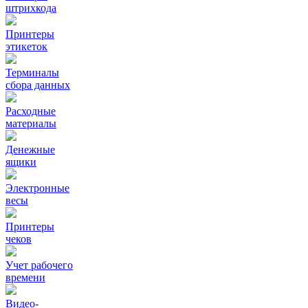
штрихкода
Принтеры
этикеток
Терминалы
сбора данных
Расходные
материалы
Денежные
ящики
Электронные
весы
Принтеры
чеков
Учет рабочего
времени
Видео‑