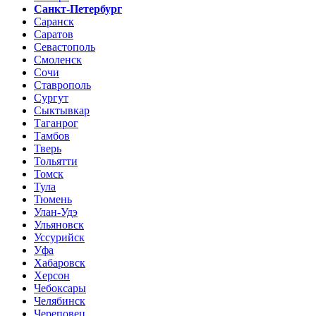
Санкт-Петербург
Саранск
Саратов
Севастополь
Смоленск
Сочи
Ставрополь
Сургут
Сыктывкар
Таганрог
Тамбов
Тверь
Тольятти
Томск
Тула
Тюмень
Улан-Удэ
Ульяновск
Уссурийск
Уфа
Хабаровск
Херсон
Чебоксары
Челябинск
Череповец