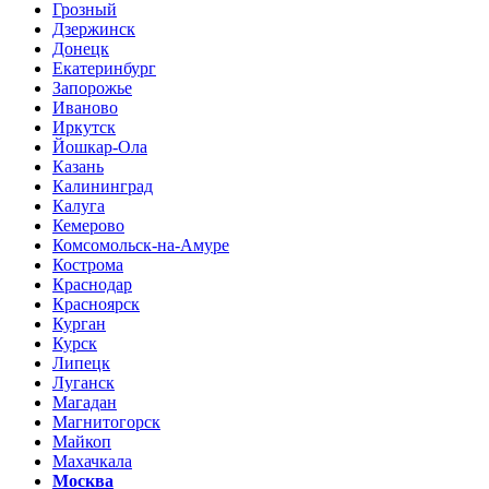
Грозный
Дзержинск
Донецк
Екатеринбург
Запорожье
Иваново
Иркутск
Йошкар-Ола
Казань
Калининград
Калуга
Кемерово
Комсомольск-на-Амуре
Кострома
Краснодар
Красноярск
Курган
Курск
Липецк
Луганск
Магадан
Магнитогорск
Майкоп
Махачкала
Москва