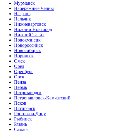
Мурманск
Набережные Челны
Назрань
Нальчик
Нижневартовск
Нижний Новгород
Нижний Тагил
Новокузнецк
Новороссийск
Новосибирск
Норильск
Омск
Орел
Оренбург
Орск
Пенза
Пермь
Петрозаводск
Петропавловск-Камчатский
Псков
Пятигорск
Ростов-на-Дону
Рыбинск
Рязань
Самара