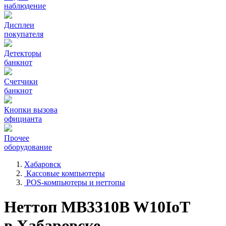
наблюдение
Дисплеи
покупателя
Детекторы
банкнот
Счетчики
банкнот
Кнопки вызова
официанта
Прочее
оборудование
Хабаровск
Кассовые компьютеры
POS-компьютеры и неттопы
Неттоп MB3310B W10IoT
в Хабаровске