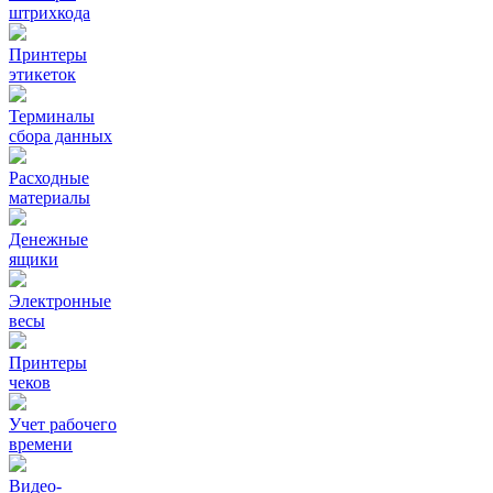
штрихкода
Принтеры
этикеток
Терминалы
сбора данных
Расходные
материалы
Денежные
ящики
Электронные
весы
Принтеры
чеков
Учет рабочего
времени
Видео‑