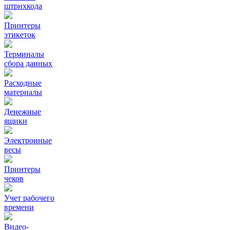
штрихкода
Принтеры
этикеток
Терминалы
сбора данных
Расходные
материалы
Денежные
ящики
Электронные
весы
Принтеры
чеков
Учет рабочего
времени
Видео‑