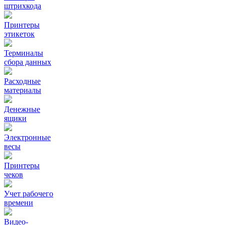
штрихкода
Принтеры
этикеток
Терминалы
сбора данных
Расходные
материалы
Денежные
ящики
Электронные
весы
Принтеры
чеков
Учет рабочего
времени
Видео‑