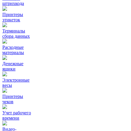
штрихкода
Принтеры
этикеток
Терминалы
сбора данных
Расходные
материалы
Денежные
ящики
Электронные
весы
Принтеры
чеков
Учет рабочего
времени
Видео‑