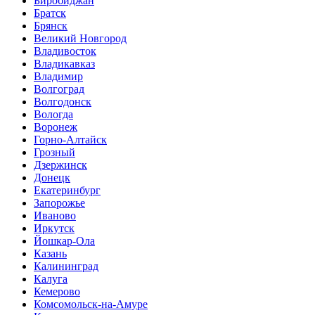
Биробиджан
Братск
Брянск
Великий Новгород
Владивосток
Владикавказ
Владимир
Волгоград
Волгодонск
Вологда
Воронеж
Горно-Алтайск
Грозный
Дзержинск
Донецк
Екатеринбург
Запорожье
Иваново
Иркутск
Йошкар-Ола
Казань
Калининград
Калуга
Кемерово
Комсомольск-на-Амуре