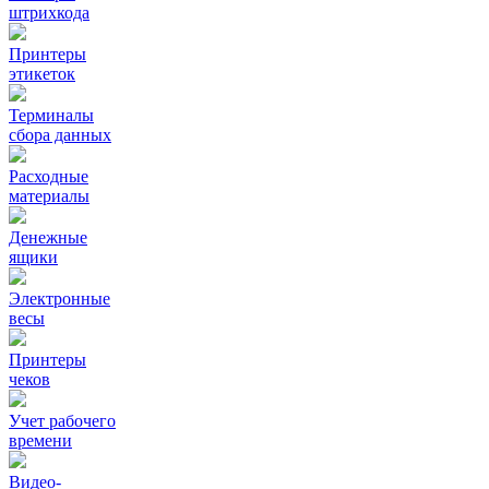
штрихкода
Принтеры
этикеток
Терминалы
сбора данных
Расходные
материалы
Денежные
ящики
Электронные
весы
Принтеры
чеков
Учет рабочего
времени
Видео‑