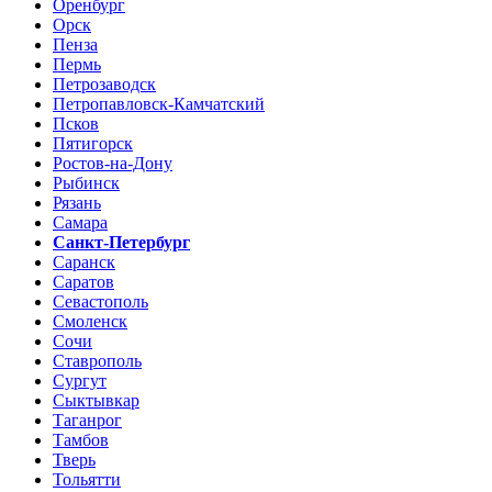
Оренбург
Орск
Пенза
Пермь
Петрозаводск
Петропавловск-Камчатский
Псков
Пятигорск
Ростов-на-Дону
Рыбинск
Рязань
Самара
Санкт-Петербург
Саранск
Саратов
Севастополь
Смоленск
Сочи
Ставрополь
Сургут
Сыктывкар
Таганрог
Тамбов
Тверь
Тольятти