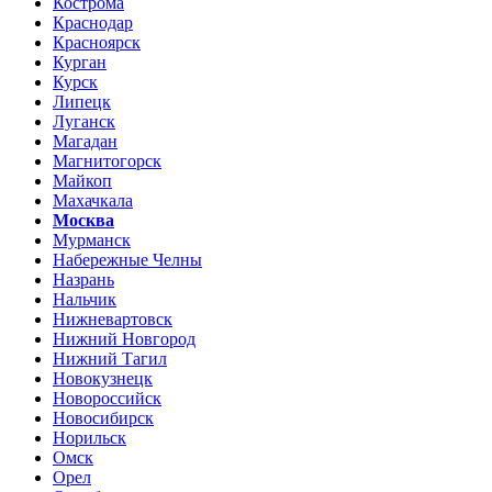
Кострома
Краснодар
Красноярск
Курган
Курск
Липецк
Луганск
Магадан
Магнитогорск
Майкоп
Махачкала
Москва
Мурманск
Набережные Челны
Назрань
Нальчик
Нижневартовск
Нижний Новгород
Нижний Тагил
Новокузнецк
Новороссийск
Новосибирск
Норильск
Омск
Орел