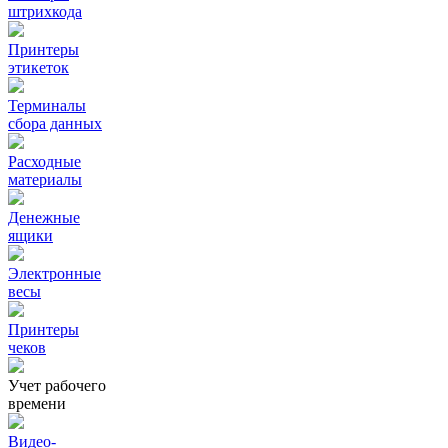
штрихкода
Принтеры
этикеток
Терминалы
сбора данных
Расходные
материалы
Денежные
ящики
Электронные
весы
Принтеры
чеков
Учет рабочего
времени
Видео‑