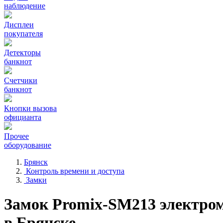
наблюдение
Дисплеи
покупателя
Детекторы
банкнот
Счетчики
банкнот
Кнопки вызова
официанта
Прочее
оборудование
Брянск
Контроль времени и доступа
Замки
Замок Promix-SM213 электро
в Брянске