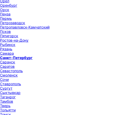
Орел
Оренбург
Орск
Пенза
Пермь
Петрозаводск
Петропавловск-Камчатский
Псков
Пятигорск
Ростов-на-Дону
Рыбинск
Рязань
Самара
Санкт-Петербург
Саранск
Саратов
Севастополь
Смоленск
Сочи
Ставрополь
Сургут
Сыктывкар
Таганрог
Тамбов
Тверь
Тольятти
Томск