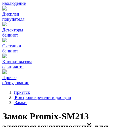
наблюдение
Дисплеи
покупателя
Детекторы
банкнот
Счетчики
банкнот
Кнопки вызова
официанта
Прочее
оборудование
Иркутск
Контроль времени и доступа
Замки
Замок Promix-SM213
электромеханический для