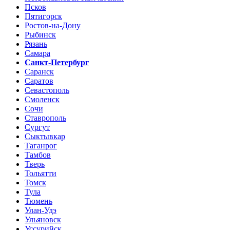
Псков
Пятигорск
Ростов-на-Дону
Рыбинск
Рязань
Самара
Санкт-Петербург
Саранск
Саратов
Севастополь
Смоленск
Сочи
Ставрополь
Сургут
Сыктывкар
Таганрог
Тамбов
Тверь
Тольятти
Томск
Тула
Тюмень
Улан-Удэ
Ульяновск
Уссурийск