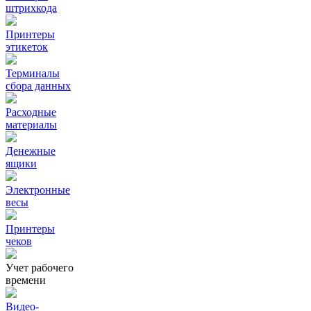
штрихкода
Принтеры
этикеток
Терминалы
сбора данных
Расходные
материалы
Денежные
ящики
Электронные
весы
Принтеры
чеков
Учет рабочего
времени
Видео‑