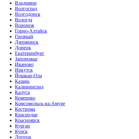
Владимир
Волгоград
Волгодонск
Вологда
Воронеж
Горно-Алтайск
Грозный
Дзержинск
Донецк
Екатеринбург
Запорожье
Иваново
Иркутск
Йошкар-Ола
Казань
Калининград
Калуга
Кемерово
Комсомольск-на-Амуре
Кострома
Краснодар
Красноярск
Курган
Курск
Липецк