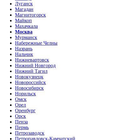
Луганск
Магадан
Магнитогорск
Майкоп
Махачкала
Москва
Мурманск
Набережные Челны
Назрань
Нальчик
Нижневартовск
Нижний Новгород
Нижний Тагил
Новокузнецк
Новороссийск
Новосибирск
Норильск
Омск
Орел
Оренбург
Орск
Пенза
Пермь
Петрозаводск
Петропавловск-Камчатский